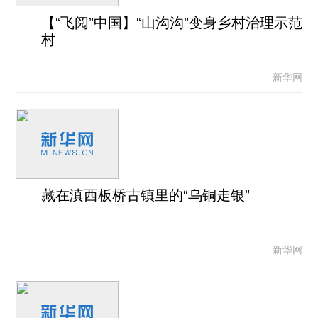
【“飞阅”中国】“山沟沟”变身乡村治理示范
村
新华网
藏在滇西板桥古镇里的“乌铜走银”
新华网