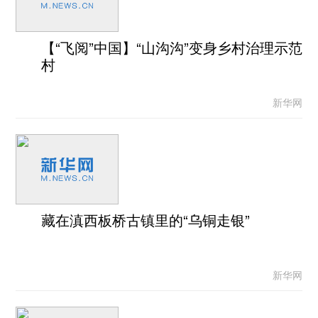
【“飞阅”中国】“山沟沟”变身乡村治理示范
村
新华网
藏在滇西板桥古镇里的“乌铜走银”
新华网