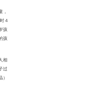
童，
时４
岁孩
的孩
人相
子过
晶）