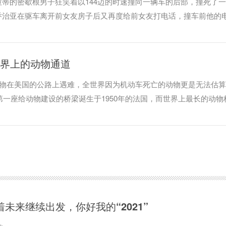
蒂的密歇根男子狂笑着以144迈的时速撞向一辆车的后部，撞死了
乔治亚在驱车离开前女友房子后又再度给前女友打电话，撞车前他的
惨剧的发生。
世界上的动物通道
动物在美国的公路上遇难，全世界因为机动车死亡的动物更是无法估
世界上第一座给动物建设的桥梁诞生于1950年的法国，而世界上最长的动物
着未来继续出发，你好我的“2021”