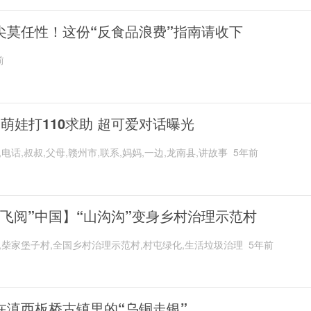
尖莫任性！这份“反食品浪费”指南请收下
前
岁萌娃打110求助 超可爱对话曝光
,电话,叔叔,父母,赣州市,联系,妈妈,一边,龙南县,讲故事
5年前
“飞阅”中国】“山沟沟”变身乡村治理示范村
,柴家堡子村,全国乡村治理示范村,村屯绿化,生活垃圾治理
5年前
在滇西板桥古镇里的“乌铜走银”