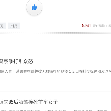
+1
瓦
荆晶
【纠错】
责任编辑： 
遭警察暴打引众怒
的黑人青年遭警察拦截并被无故痛打的视频１２日在社交媒体引发众
婚失败后酒驾撞死前车女子