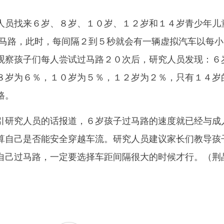
员找来６岁、８岁、１０岁、１２岁和１４岁青少年儿
的马路，此时，每间隔２到５秒就会有一辆虚拟汽车以每小
观察孩子们每人尝试过马路２０次后，研究人员发现：６
８岁为６％，１０岁为５％，１２岁为２％，只有１４岁
路。
研究人员的话报道，６岁孩子过马路的速度就已经与成
算自己是否能安全穿越车流。研究人员建议家长们教导孩
自己过马路，一定要选择车距间隔很大的时候才行。（荆