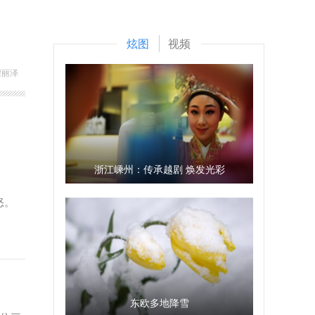
炫图
视频
程丽泽
浙江嵊州：传承越剧 焕发光彩
怒。
东欧多地降雪