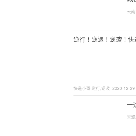
云南
逆行！逆遇！逆袭！快
快递小哥,逆行,逆袭
2020-12-29
一
景观