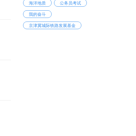
海洋地质
公务员考试
我的奋斗
京津冀城际铁路发展基金
天舟一号货运飞船
购房
领导干部报告个人有关事项规定
天舟一号货运飞船