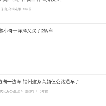
,保山,乌铜走银
5年前
递小哥于洋洋又买了2辆车
边湖一边海 福州这条高颜值公路通车了
式滨海公路,通车,旅游打卡
5年前