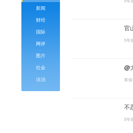
5年
新闻
财经
官
国际
5年
网评
图片
@
社会
法治
寒假
不
5年