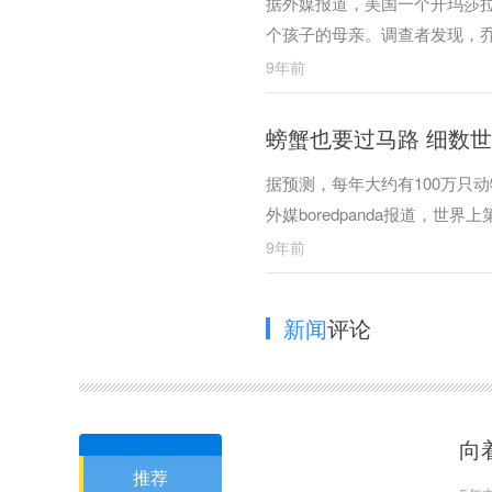
据外媒报道，美国一个开玛莎拉
个孩子的母亲。调查者发现，
在车里，而酒精和超速导致了
9年前
螃蟹也要过马路 细数
据预测，每年大约有100万只
外媒boredpanda报道，
位于荷兰。
9年前
新闻
评论
向
推荐