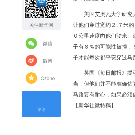
美国艾奥瓦大学研究人
让他们穿过宽约２.７米
关注新华网
０公里速度向他们驶来。
微信
子有８％的可能性被撞，
子才能每次都平安穿过马
微博
英国《每日邮报》援引
Qzone
当，但他们并不能准确估
马路要有耐心，如果必须
【新华社微特稿】
评论