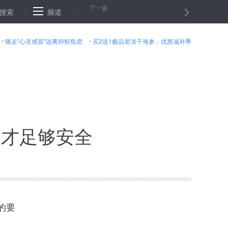
下一篇
下跌１．０９美元，收于每桶４９．６２美元。
搜索
频道
联合国秘书长古特雷
驱走"心灵感冒"远离抑郁焦虑
买2送1极品老淡干海参，优惠滋补季
路才足够安全
的要