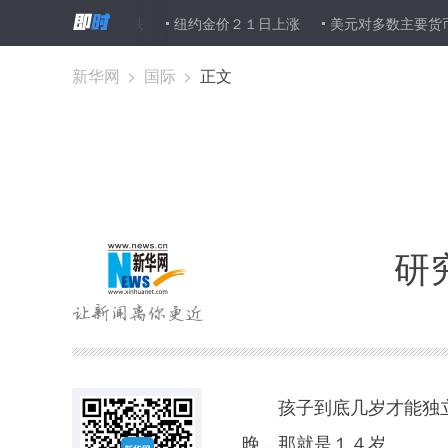
油价２１日下跌
纽约金价２１日上涨
美元对多数主要货币汇率２
新华网
>
国际
>
正文
研
孩子到底几岁才能独立
晚，那就是１４岁。