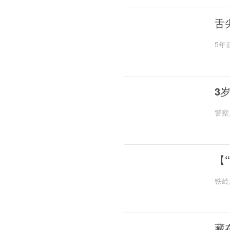
舌
5年
3
警察
【
铁岭
藏