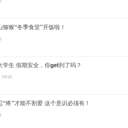
前
山猕猴“冬季食堂”开饭啦！
前
大学生 假期安全，你get到了吗？
5年前
忍“疼”才能不割爱 这个意识必须有！
前