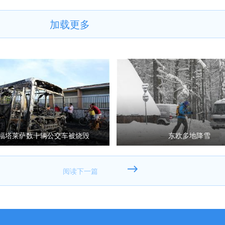
加载更多
福塔莱萨数十辆公交车被烧毁
东欧多地降雪