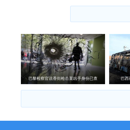
巴黎检察官说香街枪击案凶手身份已查
巴西
清