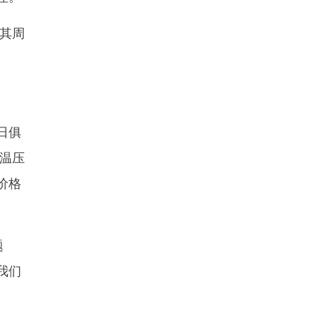
其周
日俱
温压
价格
题
我们