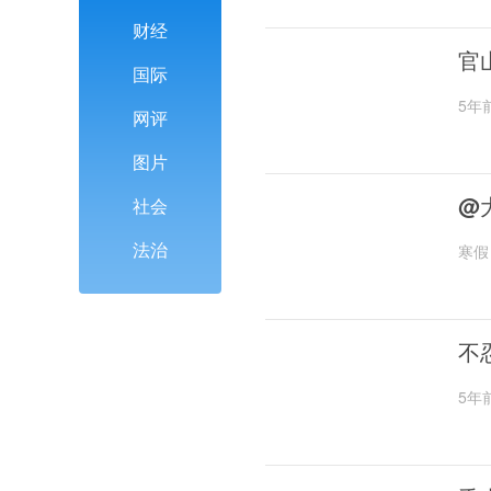
财经
官
国际
5年
网评
图片
@
社会
法治
寒假
不
5年