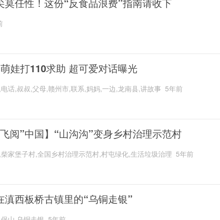
尖莫任性！这份“反食品浪费”指南请收下
前
岁萌娃打110求助 超可爱对话曝光
,电话,叔叔,父母,赣州市,联系,妈妈,一边,龙南县,讲故事
5年前
“飞阅”中国】“山沟沟”变身乡村治理示范村
,柴家堡子村,全国乡村治理示范村,村屯绿化,生活垃圾治理
5年前
在滇西板桥古镇里的“乌铜走银”
,保山,乌铜走银
5年前