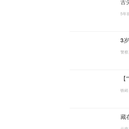
舌
5年
3
警察
【
铁岭
藏
云南