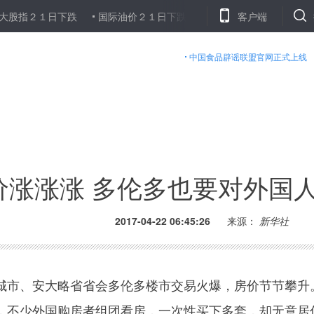
１日下跌
国际油价２１日下跌
纽约金价２１日上涨
客户端
美元对多
中国食品辟谣联盟官网正式上线
价涨涨涨 多伦多也要对外国
2017-04-22 06:45:26
来源：
新华社
市、安大略省省会多伦多楼市交易火爆，房价节节攀升
，不少外国购房者组团看房，一次性买下多套，却无意居