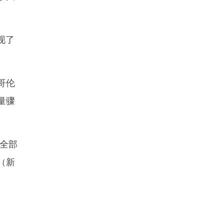
现了
哥伦
量骤
全部
（新