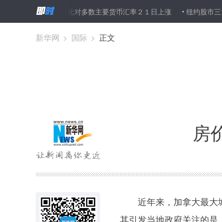
王毅
美元对多数主要货币汇率２１日上涨
纽约股市三大股指２
新华网
>
国际
>
正文
房
近年来，加拿大最大城
其引发当地政府关注的是