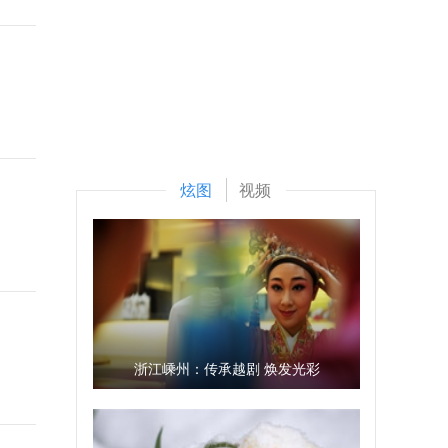
炫图
视频
浙江嵊州：传承越剧 焕发光彩