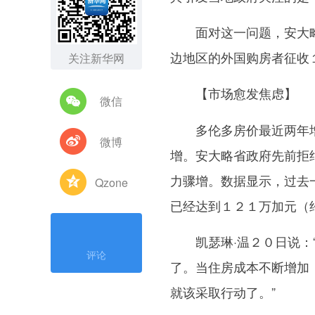
面对这一问题，安大略省
边地区的外国购房者征收
关注新华网
【市场愈发焦虑】
微信
多伦多房价最近两年增
微博
增。安大略省政府先前拒
力骤增。数据显示，过去
Qzone
已经达到１２１万加元（
凯瑟琳·温２０日说：“
评论
了。当住房成本不断增加
就该采取行动了。”