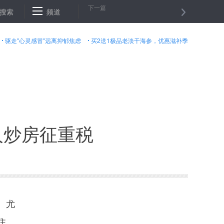
下一篇
数主要货币汇率２１日上涨
搜索
频道
国际油价２１日下跌，６月交货的纽约
驱走"心灵感冒"远离抑郁焦虑
买2送1极品老淡干海参，优惠滋补季
人炒房征重税
。尤
住。