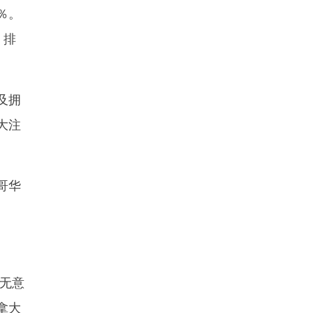
％。
，排
及拥
大注
哥华
无意
拿大