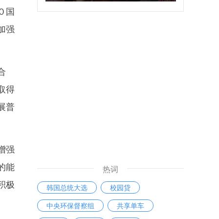
０国
加强
合
取得
展普
增强
的能
热词
积极
韩国总统大选
校园贷
中央环保督察组
共享单车