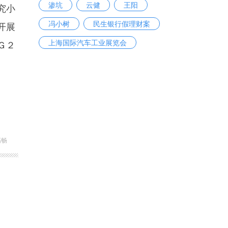
渗坑
云健
王阳
究小
冯小树
民生银行假理财案
开展
上海国际汽车工业展览会
Ｇ２
高畅