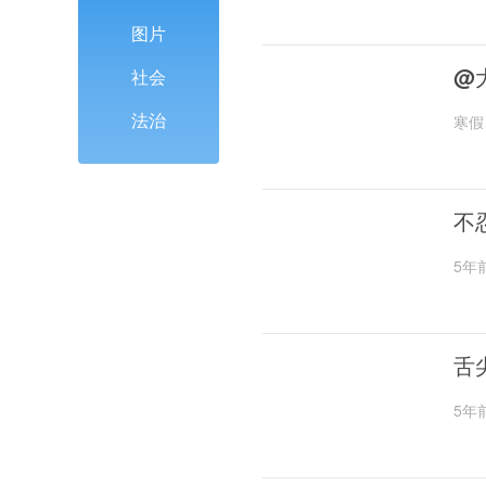
图片
@
社会
法治
寒假
不
5年
舌
5年