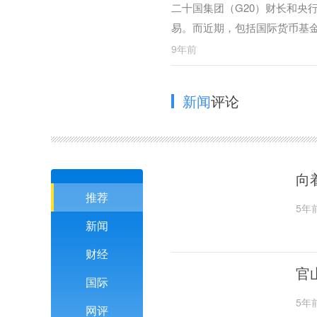
二十国集团（G20）财长和央
易。而近期，包括国际货币基金
面临的保护主义抬头等风险发
9年前
新闻
评论
向
推荐
5年
新闻
财经
官
国际
5年
网评