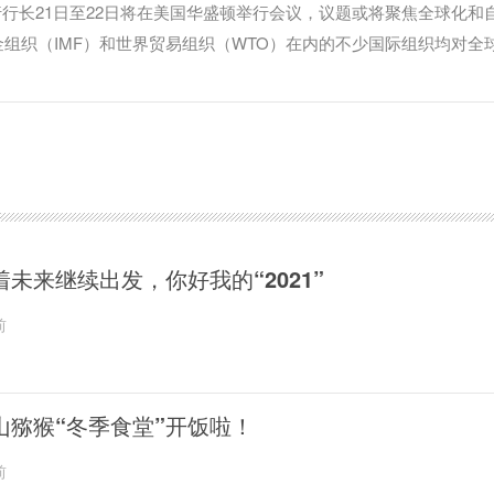
行行长21日至22日将在美国华盛顿举行会议，议题或将聚焦全球化和
组织（IMF）和世界贸易组织（WTO）在内的不少国际组织均对全
出了警报。
着未来继续出发，你好我的“2021”
前
山猕猴“冬季食堂”开饭啦！
前