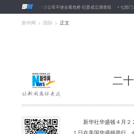
江西一官员称没公车不便去看危桥 纪委成立调查组
七部门:9月30
新华网
>
国际
>
正文
二十
新华社华盛顿４月２２日
１日在美国华盛顿举行。