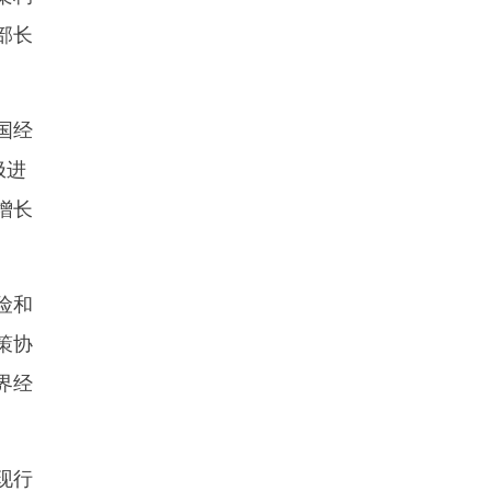
部长
国经
极进
增长
险和
策协
界经
现行