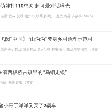
岁萌娃打110求助 超可爱对话曝光
,电话,叔叔,父母,赣州市,联系,妈妈,一边,龙南县,讲故事
5年前
“飞阅”中国】“山沟沟”变身乡村治理示范村
,柴家堡子村,全国乡村治理示范村,村屯绿化,生活垃圾治理
5年前
在滇西板桥古镇里的“乌铜走银”
,保山,乌铜走银
5年前
递小哥于洋洋又买了2辆车