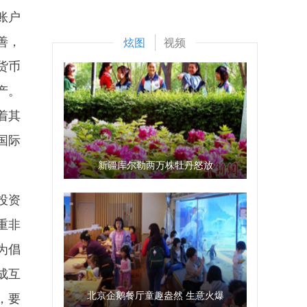
账户
善，
炫图
视频
货币
产。
着其
国际
新疆库尔勒两万株牡丹怒放
投资
重非
为倡
成互
北京企鹅餐厅童趣盎然 生意火爆
，要