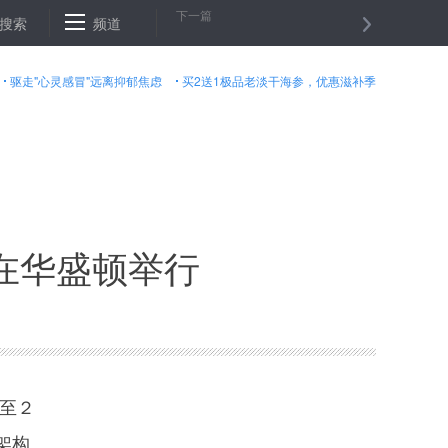
下一篇
0年半
搜索
南锣鼓巷一书店将被封门 街道办：系整治“开墙打洞”
频道
男子
驱走"心灵感冒"远离抑郁焦虑
买2送1极品老淡干海参，优惠滋补季
在华盛顿举行
至２
架构