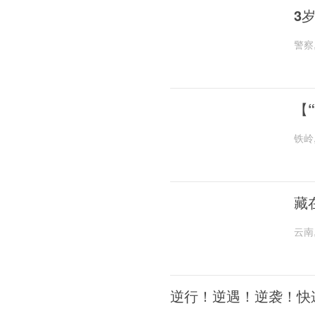
3
警察
【
铁岭
藏
云南
逆行！逆遇！逆袭！快