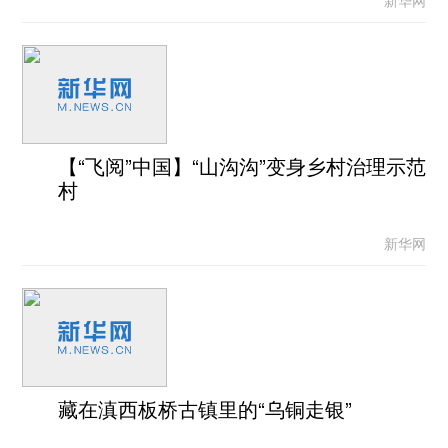
新华网
【“飞阅”中国】“山沟沟”变身乡村治理示范
村
新华网
藏在滇西板桥古镇里的“乌铜走银”