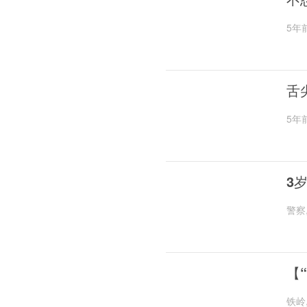
5年
舌
5年
3
警察
【
铁岭