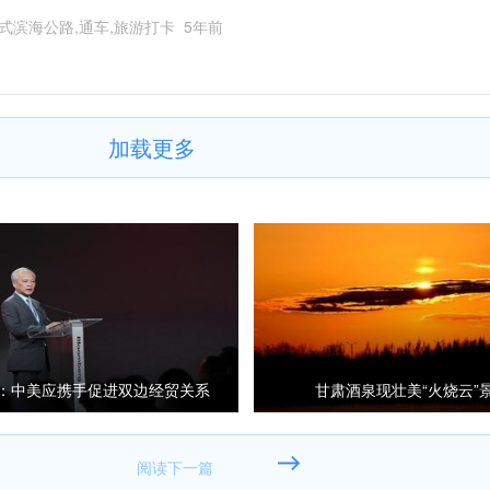
式滨海公路,通车,旅游打卡
5年前
加载更多
：中美应携手促进双边经贸关系
甘肃酒泉现壮美“火烧云”
更平衡发展