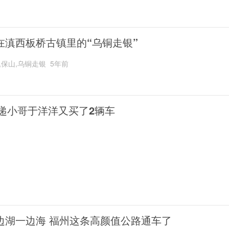
在滇西板桥古镇里的“乌铜走银”
,保山,乌铜走银
5年前
递小哥于洋洋又买了2辆车
边湖一边海 福州这条高颜值公路通车了