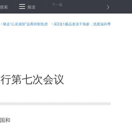
下一篇
附近重要城镇
搜索
频道
纽约金价２５日下跌
纽约油价２５日上涨
美
驱走"心灵感冒"远离抑郁焦虑
买2送1极品老淡干海参，优惠滋补季
举行第七次会议
国和
。