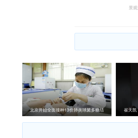
景观
北京开始全面接种13价肺炎球菌多糖结
崔天凯
合疫苗