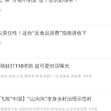
前
尖莫任性！这份“反食品浪费”指南请收下
前
岁萌娃打110求助 超可爱对话曝光
,电话,叔叔,父母,赣州市,联系,妈妈,一边,龙南县,讲故事
5年前
“飞阅”中国】“山沟沟”变身乡村治理示范村
,柴家堡子村,全国乡村治理示范村,村屯绿化,生活垃圾治理
5年前