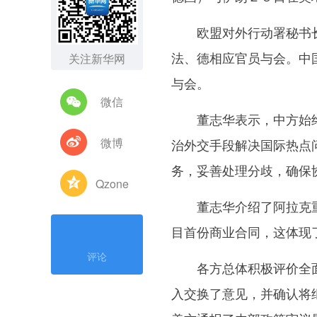
欧盟对外行动署秘书长
法、德相应官员与会。中
关注新华网
与会。
微信
董志华表示，中方始终
微博
治外交手段解决国际热点
务，妥善处理分歧，确保
Qzone
董志华介绍了阿拉克重
目首份商业合同，这体现
评论
各方总体积极评价全面
入交换了意见，并确认将