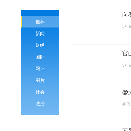
向
推荐
5年
新闻
财经
官
国际
5年
网评
图片
@
社会
法治
寒假
不