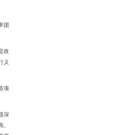
、
率团
是政
行义
造项
题深
商。