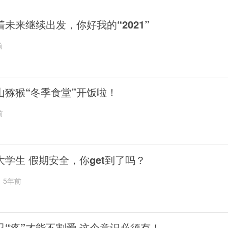
着未来继续出发，你好我的“2021”
前
山猕猴“冬季食堂”开饭啦！
前
大学生 假期安全，你get到了吗？
5年前
忍“疼”才能不割爱 这个意识必须有！