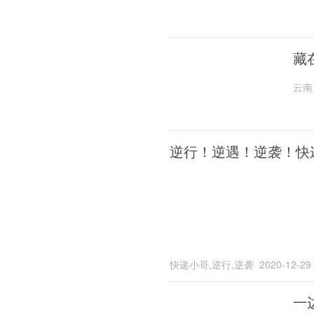
藏
云南
逆行！逆遇！逆袭！快
快递小哥,逆行,逆袭
2020-12-29
一