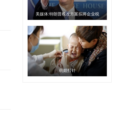
美媒体:特朗普税改方案拟将企业税
降至15％
萌娃打针