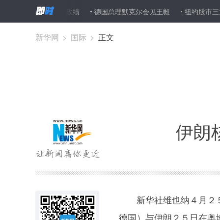
朗普执政百日政绩
德国总理默克尔会见王毅
纽约股市三大股指２
新华网
>
国际
>
正文
伊朗
新华社维也纳４月２５日
德国）与伊朗２５日在奥