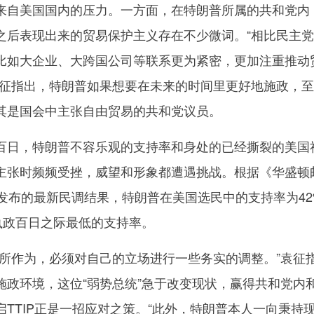
自美国国内的压力。一方面，在特朗普所属的共和党内
之后表现出来的贸易保护主义存在不少微词。“相比民主
比如大企业、大跨国公司等联系更为紧密，更加注重推动
袁征指出，特朗普如果想要在未来的时间里更好地施政，
其是国会中主张自由贸易的共和党议员。
日，特朗普不容乐观的支持率和身处的已经撕裂的美国
主张时频频受挫，威望和形象都遭遇挑战。根据《华盛顿
发布的最新民调结果，特朗普在美国选民中的支持率为42
执政百日之际最低的支持率。
作为，必须对自己的立场进行一些务实的调整。”袁征
施政环境，这位“弱势总统”急于改变现状，赢得共和党内
TTIP正是一招应对之策。“此外，特朗普本人一向秉持