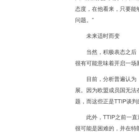
态度，在他看来，只要能
问题。”
未来适时而变
当然，积极表态之后，特
很有可能意味着开启一场
目前，分析普遍认为，在
展。因为欧盟成员国无法
题，而这些正是TTIP谈
此外，TTIP之前一直
很可能是困难的，并在特