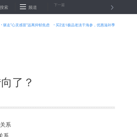
下一篇
纽约油价２６日上涨
搜索
频道
委内瑞拉正式启动退出美洲国家组织程序
驱走"心灵感冒"远离抑郁焦虑
买2送1极品老淡干海参，优惠滋补季
转向了？
伴关系
关系