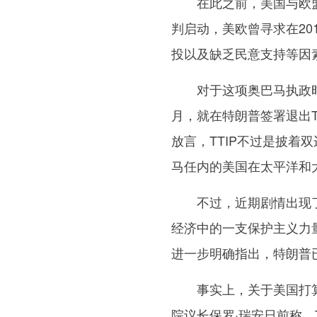
在此之前，美国与欧盟之间
判启动，美欧曾寻求在20
投以及缺乏民意支持等因
对于这项奥巴马执政时
月，就在特朗普签署退出
放言，TTIP不过是披
马任内的美国在太平洋和
不过，近期剧情出现了
经济中的一支保护主义力
进一步明确指出，特朗普已
事实上，关于美国打算推
院议长保罗·瑞安日前称，