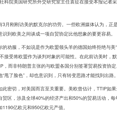
国社科院美国研究所外交研究室主任袁征在接受本报记者
3月刚刚访美的默克尔的功劳。一些欧洲媒体认为，正
意识到欧美之间谈成一项自贸协定比他想象的要更容易。
劝服，不如说是作为欧盟领头羊的德国始终拒绝与美“
得不接受将欧盟作为谈判对象的可能性。在此前访美时，
TIP，而非特朗普主张的与欧盟各国分别签署贸易投资协定
地“甩了脸色”，却也意识到，只有转变思路才能找到出路
密切，对美国而言至关重要。美欧曾估计，TTIP如果
贸区，涉及全球40%的经济产出和50%的贸易活动，每
1190亿欧元和950亿欧元产值。