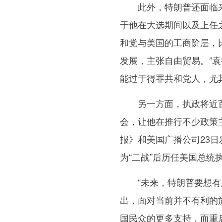
此外，特朗普还面临来
于他在大选期间以及上任
和党与美国的工商阶层，
发展，主张自由贸易。”
能过于得罪共和党人，尤
另一方面，执政将近百
会，让他在推行不少政策
报》和美国广播公司23日
为“二战”后历任美国总统
“未来，特朗普要想有所
出，面对当前并不有利的
国民众的更多支持，而重启