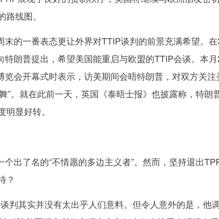
进的路线图。
的一番表态更让外界对TTIP谈判的前景充满希望。在
特朗普提出，希望美国能重启与欧盟的TTIP会谈。本月
博览会开幕式时表示，访美期间会晤特朗普，对双方关注
鼓舞”。就在此前一天，英国《泰晤士报》也披露称，特朗
态度明显好转。
出了名的“不情愿的多边主义者”。然而，坚持退出TP
待？
P谈判其实并没有太出乎人们意料。但令人意外的是，他