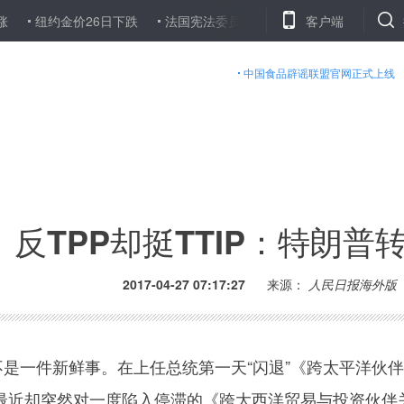
约金价26日下跌
法国宪法委员会公布经确认的大选首轮投票结果
客户端
中国食品辟谣联盟官网正式上线
反TPP却挺TTIP：特朗普
2017-04-27 07:17:27
来源：
人民日报海外版
是一件新鲜事。在上任总统第一天“闪退”《跨太平洋伙
他最近却突然对一度陷入停滞的《跨大西洋贸易与投资伙伴