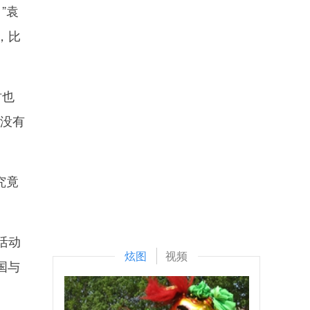
”袁
，比
。
时也
非没有
究竟
活动
炫图
视频
国与