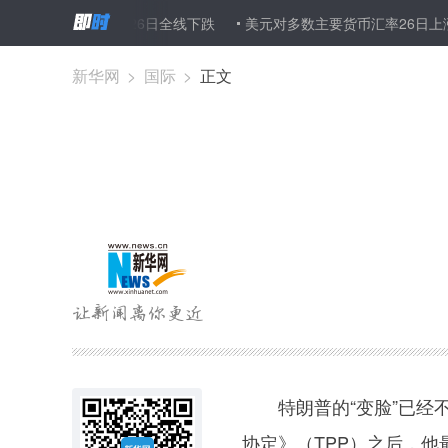
农产品期价26日全线下跌
美元对多数主要货币汇率26日上涨
纽
新华网
>
国际
>
正文
特朗普的“变脸”已经不
协定》（TPP）之后，