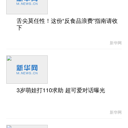
舌尖莫任性！这份“反食品浪费”指南请收
下
新华网
3岁萌娃打110求助 超可爱对话曝光
新华网