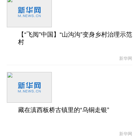
【“飞阅”中国】“山沟沟”变身乡村治理示范
村
新华网
藏在滇西板桥古镇里的“乌铜走银”
新华网