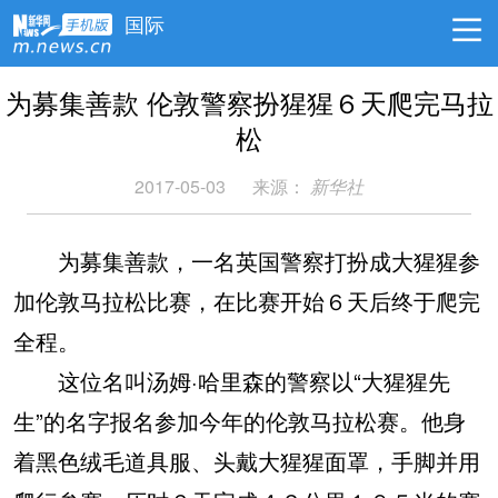
国际
为募集善款 伦敦警察扮猩猩６天爬完马拉
松
2017-05-03
来源：
新华社
为募集善款，一名英国警察打扮成大猩猩参
加伦敦马拉松比赛，在比赛开始６天后终于爬完
全程。
这位名叫汤姆·哈里森的警察以“大猩猩先
生”的名字报名参加今年的伦敦马拉松赛。他身
着黑色绒毛道具服、头戴大猩猩面罩，手脚并用