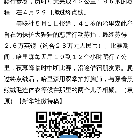
爬行参赛，历时６天完成４２公里１９５米的赛
程，在４月２９日爬过终点线。
美联社５月１日报道，４１岁的哈里森此举
旨在为保护大猩猩的慈善行动募捐，最终募得
２.６万英镑（约合２３万元人民币）。比赛期
间，哈里森每天用１０到１２个小时爬行７公
里，夜幕降临时中断比赛，沿途借宿朋友家。爬
过终点线后，哈里森用双拳拍打胸脯，与穿着黑
熊绒毛连体衣等候在那里的两个儿子相聚。（袁
原）【新华社微特稿】