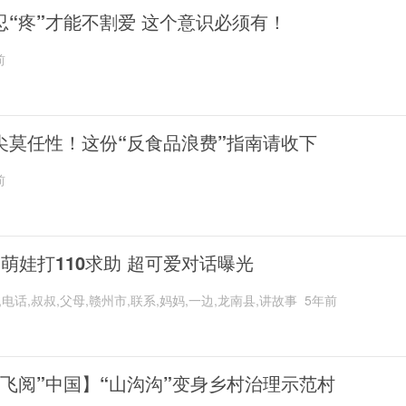
忍“疼”才能不割爱 这个意识必须有！
前
尖莫任性！这份“反食品浪费”指南请收下
前
岁萌娃打110求助 超可爱对话曝光
,电话,叔叔,父母,赣州市,联系,妈妈,一边,龙南县,讲故事
5年前
“飞阅”中国】“山沟沟”变身乡村治理示范村