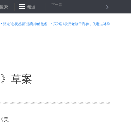
下一篇
对多数主要货币汇率４日下跌
搜索
频道
纽约商品交易所黄金期货市场６月黄金
驱走"心灵感冒"远离抑郁焦虑
买2送1极品老淡干海参，优惠滋补季
法》草案
《美