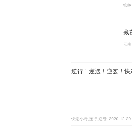
铁岭
藏
云南
逆行！逆遇！逆袭！快
快递小哥,逆行,逆袭
2020-12-29