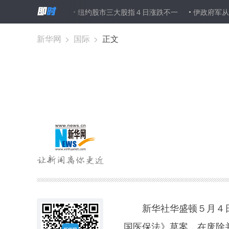
会议长辞职
纽约股市三大股指４日涨跌不一
伊政府军从北侧攻入
新华网
>
国际
>
正文
新华社华盛顿５月４日
国医保法》草案，在废除