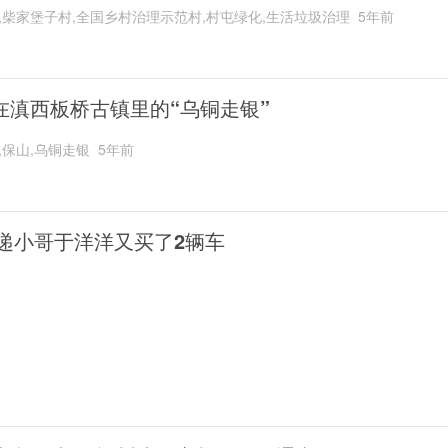
,柴家堡子村,全国乡村治理示范村,村屯绿化,生活垃圾治理
5年前
在滇西板桥古镇里的“乌铜走银”
,保山,乌铜走银
5年前
递小哥于洋洋又买了2辆车