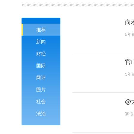
向
推荐
5年
新闻
财经
官
国际
5年
网评
图片
@
社会
法治
寒假