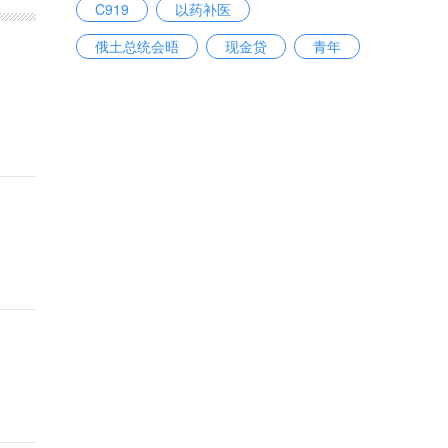
C919
以药补医
俄土总统会晤
现金贷
青年