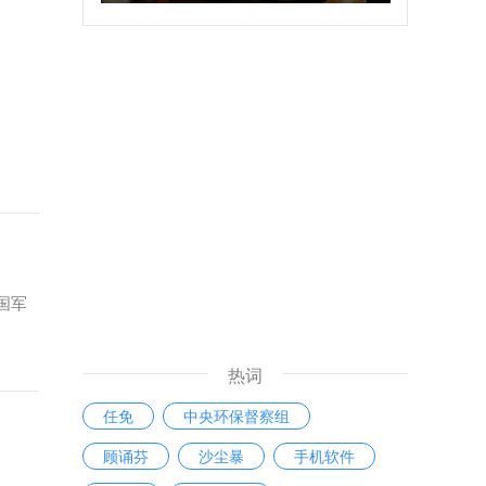
国军
热词
任免
中央环保督察组
顾诵芬
沙尘暴
手机软件