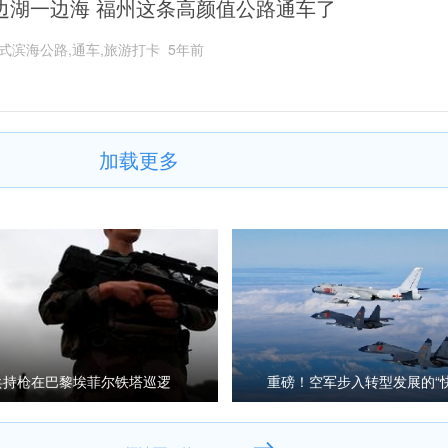
边湖一边海 福州这条高颜值公路通车了
式滨海公路,通车,旅游打卡
5年前
加载更多
兵持枪在巴黎埃菲尔铁塔巡逻
重磅！空军步入转型发展的“