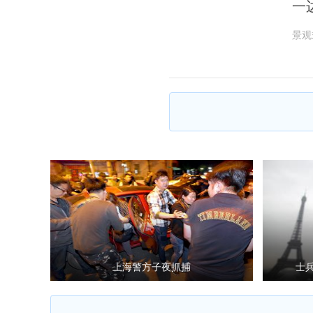
一
景观
上海警方子夜抓捕
士