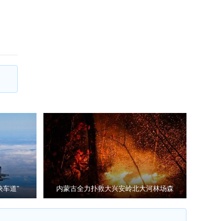
快车道”
内蒙古全力扑救大兴安岭北大河林场森
林火灾