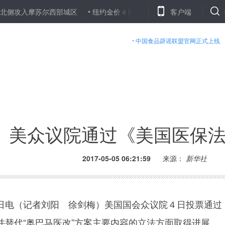
摩苏尔西部城区
纽约金价４日下跌
国际油价４日下跌
客户端
美元
中国食品辟谣联盟官网正式上线
美众议院通过《美国医保
2017-05-05 06:21:59
来源：
新华社
电（记者刘阳 徐剑梅）美国国会众议院４日投票通过
并替代“奥巴马医改”方案主要内容的立法方面取得进展。