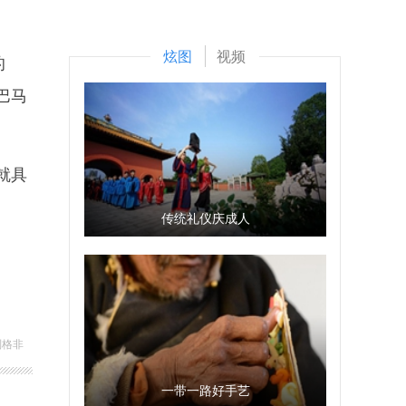
炫图
视频
的
巴马
就具
传统礼仪庆成人
刘格非
一带一路好手艺