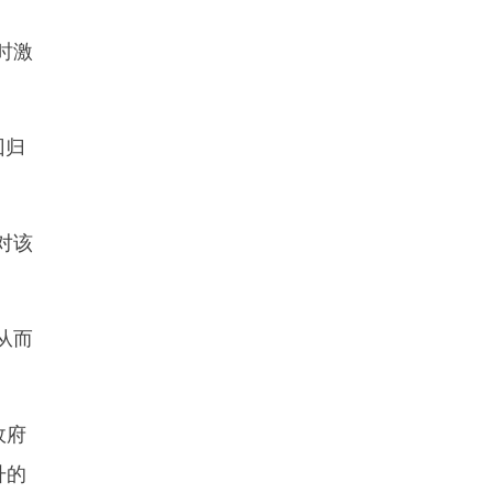
时激
。
回归
对该
从而
政府
升的