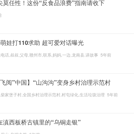
尖莫任性！这份“反食品浪费”指南请收下
前
岁萌娃打110求助 超可爱对话曝光
,电话,叔叔,父母,赣州市,联系,妈妈,一边,龙南县,讲故事
5年前
“飞阅”中国】“山沟沟”变身乡村治理示范村
,柴家堡子村,全国乡村治理示范村,村屯绿化,生活垃圾治理
5年前
在滇西板桥古镇里的“乌铜走银”