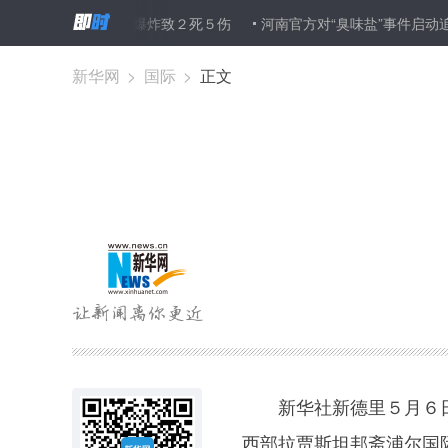
律宾首都两起爆炸致２死５伤
河南官方对“臭味盐”事件启动追责 全省
新华网
>
国际
>
正文
新华社新德里５月６日
西部拉贾斯坦邦斋浦尔国