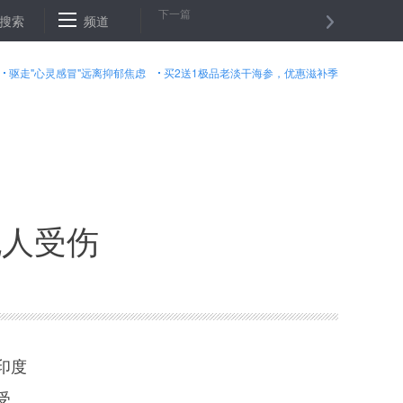
下一篇
察官 增设调查评估程序
搜索
频道
通讯：从“心”感知中国——美国中小学生走
驱走"心灵感冒"远离抑郁焦虑
买2送1极品老淡干海参，优惠滋补季
无人受伤
印度
受