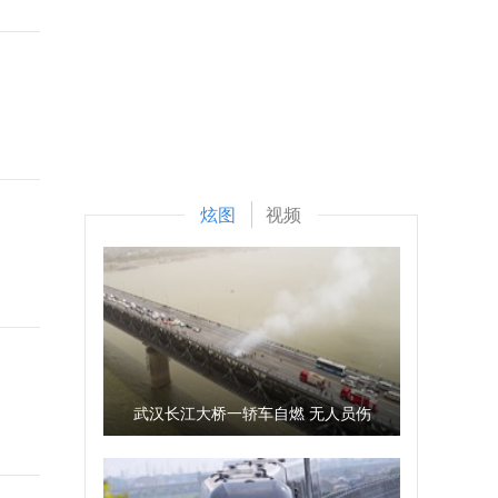
炫图
视频
武汉长江大桥一轿车自燃 无人员伤
亡