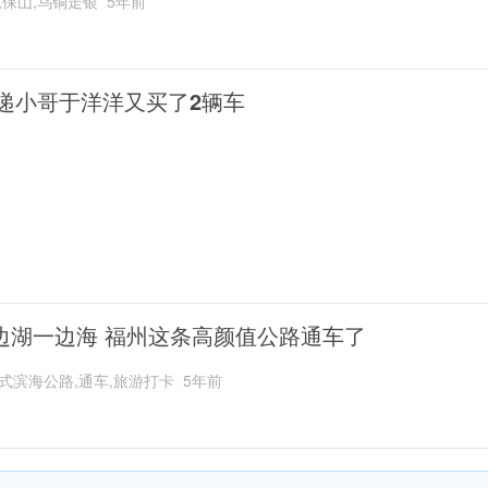
,保山,乌铜走银
5年前
递小哥于洋洋又买了2辆车
边湖一边海 福州这条高颜值公路通车了
式滨海公路,通车,旅游打卡
5年前