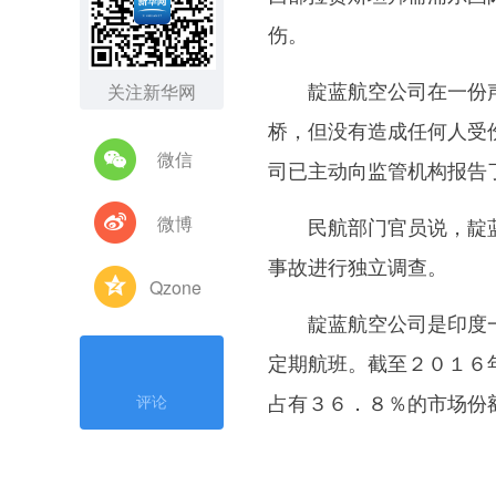
伤。
靛蓝航空公司在一份声
关注新华网
桥，但没有造成任何人受
微信
司已主动向监管机构报告
微博
民航部门官员说，靛蓝
事故进行独立调查。
Qzone
靛蓝航空公司是印度一
定期航班。截至２０１６
占有３６．８％的市场份
评论