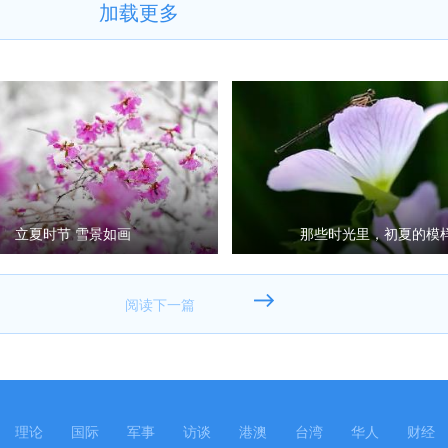
加载更多
立夏时节 雪景如画
那些时光里，初夏的模
理论
国际
军事
访谈
港澳
台湾
华人
财经