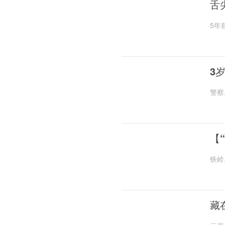
舌
5年
3
警察
【
铁岭
藏