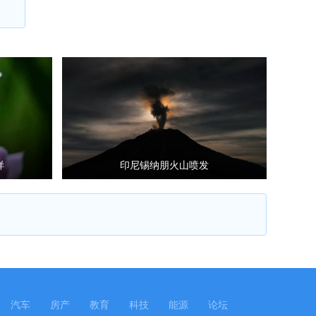
样
印尼锡纳朋火山喷发
汽车
房产
教育
科技
能源
论坛