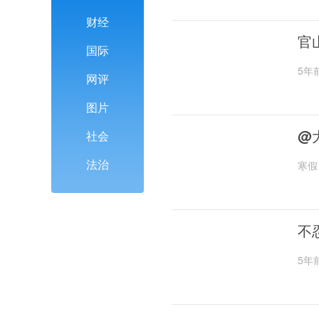
财经
官
国际
5年
网评
图片
@
社会
法治
寒假
不
5年