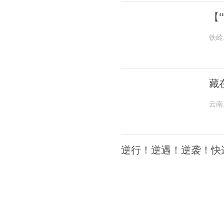
【
铁岭
藏
云南
逆行！逆遇！逆袭！快