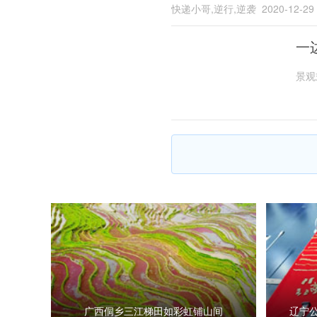
快递小哥,逆行,逆袭
2020-12-29
一
景观
广西侗乡三江梯田如彩虹铺山间
辽宁