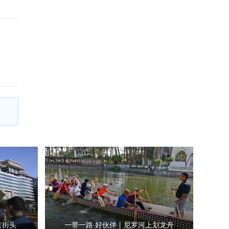
京街头
一带一路·好伙伴丨尼罗河上划龙舟