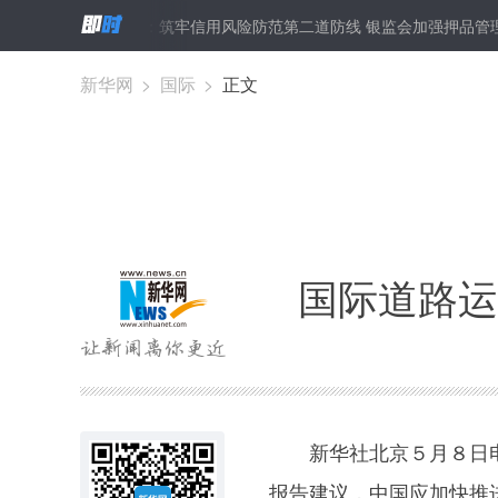
新闻分析：筑牢信用风险防范第二道防线 银监会加强押品管理
菲
新华网
>
国际
>
正文
国际道路运
新华社北京５月８日电
报告建议，中国应加快推