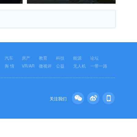
汽车
房产
教育
科技
能源
论坛
舆 情
VR/AR
微视评
公益
无人机
一带一路
关注我们