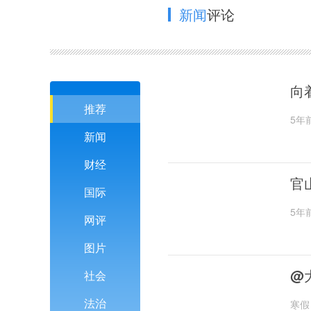
新闻
评论
向
推荐
5年
新闻
财经
官
国际
5年
网评
图片
@
社会
法治
寒假