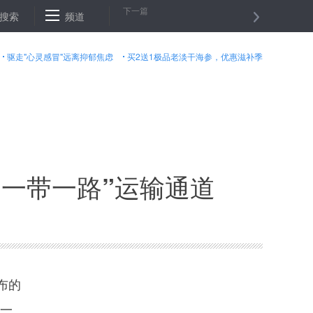
下一篇
中国社会发展将有哪些“大动作”？——科技部副部长徐南平谈社会发展科技
搜索
频道
驱走"心灵感冒"远离抑郁焦虑
买2送1极品老淡干海参，优惠滋补季
一带一路”运输通道
布的
一