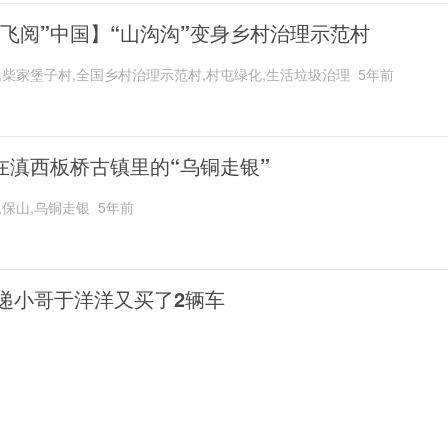
“飞阅”中国】“山沟沟”变身乡村治理示范村
,柴家堡子村,全国乡村治理示范村,村屯绿化,生活垃圾治理
5年前
在滇西板桥古镇里的“乌铜走银”
,保山,乌铜走银
5年前
递小哥于洋洋又买了2辆车