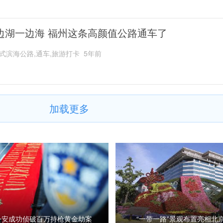
边湖一边海 福州这条高颜值公路通车了
式滨海公路,通车,旅游打卡
5年前
加载更多
公安成功侦破百万持枪黄金劫案
“一带一路”景观布置亮相北