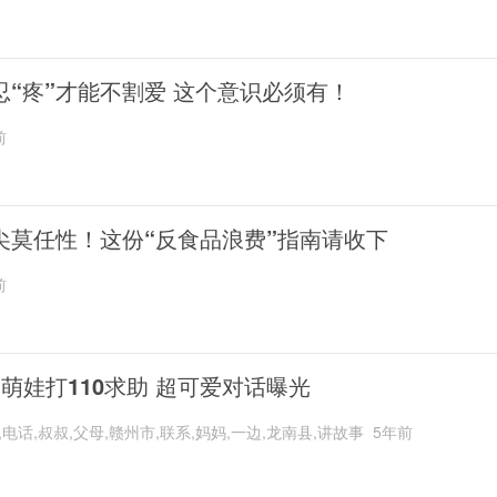
忍“疼”才能不割爱 这个意识必须有！
前
尖莫任性！这份“反食品浪费”指南请收下
前
岁萌娃打110求助 超可爱对话曝光
,电话,叔叔,父母,赣州市,联系,妈妈,一边,龙南县,讲故事
5年前