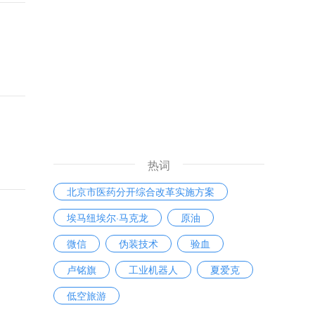
热词
北京市医药分开综合改革实施方案
埃马纽埃尔·马克龙
原油
微信
伪装技术
验血
卢铭旗
工业机器人
夏爱克
低空旅游