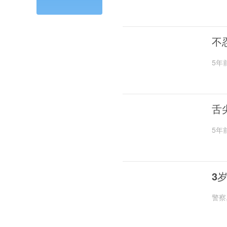
不
5年
舌
5年
3
警察