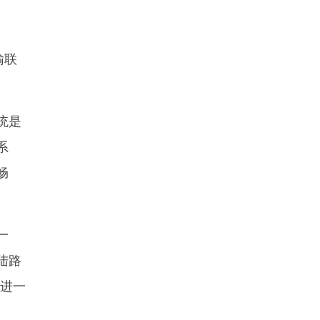
输联
统是
系
畅
一
陆路
，进一