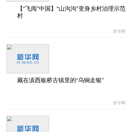
【“飞阅”中国】“山沟沟”变身乡村治理示范
村
新华网
藏在滇西板桥古镇里的“乌铜走银”
新华网