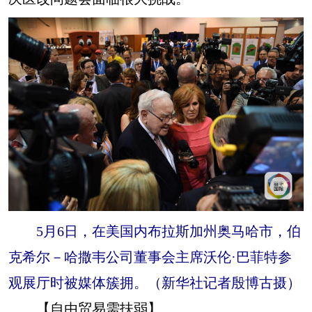
5月6日，在美国内布拉斯加州奥马哈市，伯
克希尔－哈撒韦公司董事会主席沃伦·巴菲特参
观展厅时被媒体簇拥。（新华社记者殷博古摄）
【自由贸易需扶弱】