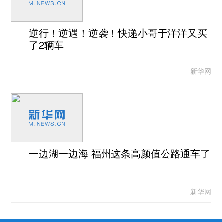
逆行！逆遇！逆袭！快递小哥于洋洋又买
了2辆车
新华网
一边湖一边海 福州这条高颜值公路通车了
新华网