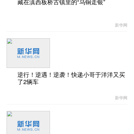
藏在滇西板桥古镇里的“乌铜走银”
新华网
逆行！逆遇！逆袭！快递小哥于洋洋又买
了2辆车
新华网