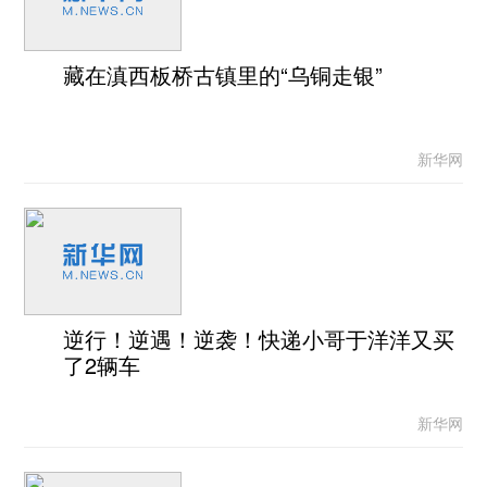
藏在滇西板桥古镇里的“乌铜走银”
新华网
逆行！逆遇！逆袭！快递小哥于洋洋又买
了2辆车
新华网