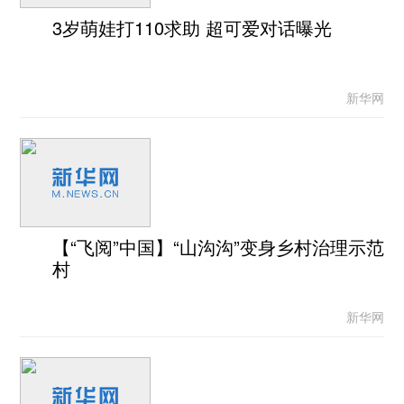
3岁萌娃打110求助 超可爱对话曝光
新华网
【“飞阅”中国】“山沟沟”变身乡村治理示范
村
新华网