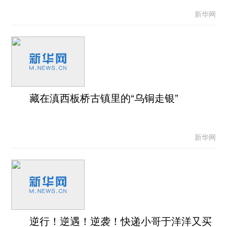
新华网
藏在滇西板桥古镇里的“乌铜走银”
新华网
逆行！逆遇！逆袭！快递小哥于洋洋又买