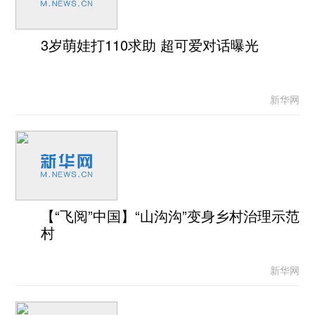
3岁萌娃打110求助 超可爱对话曝光
新华网
【“飞阅”中国】“山沟沟”变身乡村治理示范
村
新华网