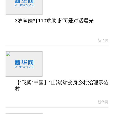
3岁萌娃打110求助 超可爱对话曝光
新华网
【“飞阅”中国】“山沟沟”变身乡村治理示范
村
新华网