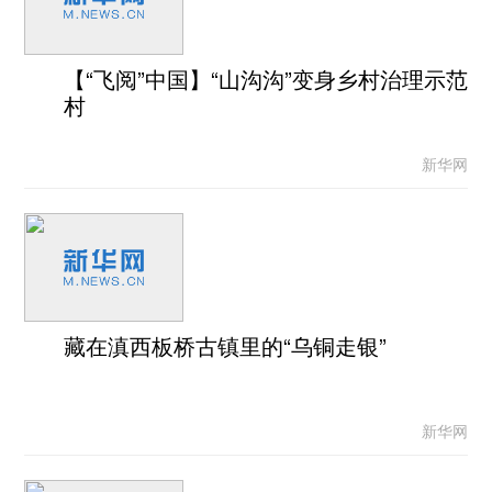
【“飞阅”中国】“山沟沟”变身乡村治理示范
村
新华网
藏在滇西板桥古镇里的“乌铜走银”
新华网