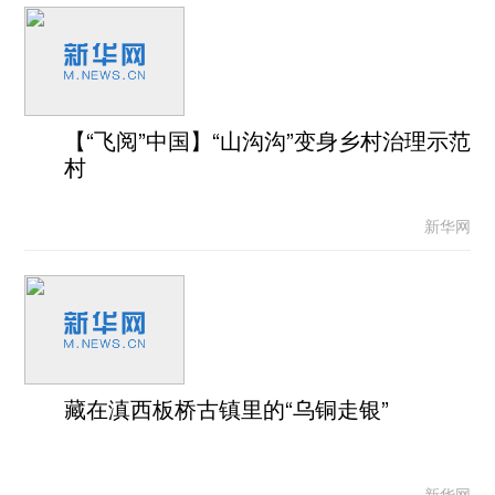
【“飞阅”中国】“山沟沟”变身乡村治理示范
村
新华网
藏在滇西板桥古镇里的“乌铜走银”
新华网