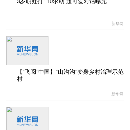
3岁萌娃打110求助 超可爱对话曝光
新华网
【“飞阅”中国】“山沟沟”变身乡村治理示范
村
新华网