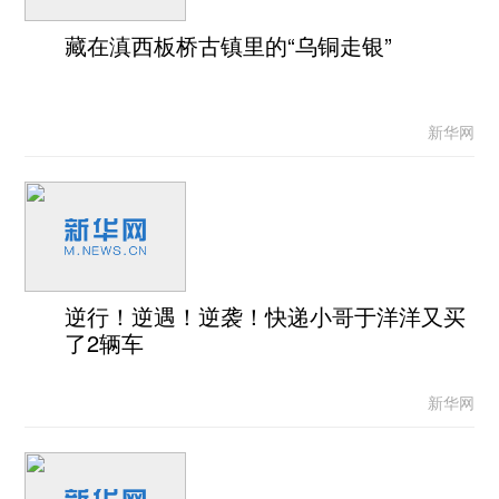
藏在滇西板桥古镇里的“乌铜走银”
新华网
逆行！逆遇！逆袭！快递小哥于洋洋又买
了2辆车
新华网