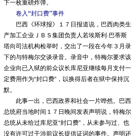
下一枚重磅炸弹。
卷入“封口费”事件
巴西《环球报》１７日报道说，巴西肉类生
产加工企业ＪＢＳ集团负责人若埃斯利·巴蒂斯
塔向司法机构检举时，交出了一段在今年３月录
下的与特梅尔交谈录音。录音中，特梅尔要求该
企业向已入狱的前众议长库尼亚继续每月支付一
定费用作为“封口费”，以换得后者在狱中保持沉
默。
此事一出，巴西政界和社会一片哗然。巴西
总统府当地时间１７日晚间发表声明说，特梅尔
总统从未给过库尼亚“封口费”，从未参与过、也
没有许可过干涉前议长提供证词的事件。声明还