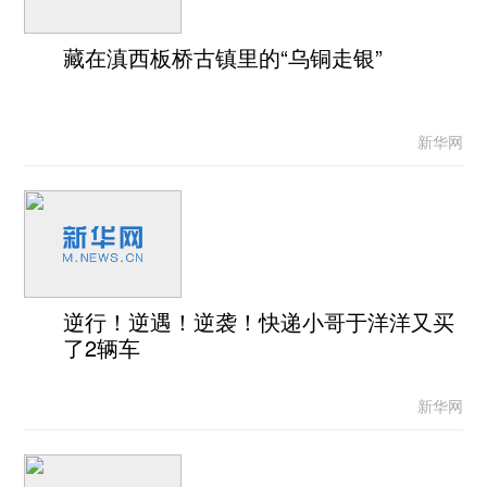
藏在滇西板桥古镇里的“乌铜走银”
新华网
逆行！逆遇！逆袭！快递小哥于洋洋又买
了2辆车
新华网