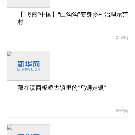
【“飞阅”中国】“山沟沟”变身乡村治理示范
村
新华网
藏在滇西板桥古镇里的“乌铜走银”
新华网