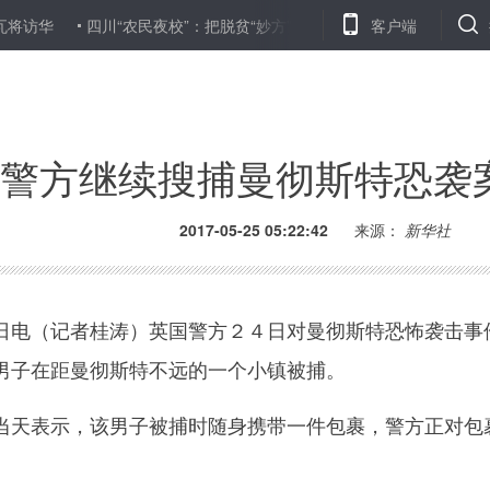
四川“农民夜校”：把脱贫“妙方”送到群众手上
北京推行“安责险”
客户端
警方继续搜捕曼彻斯特恐袭
2017-05-25 05:22:42
来源：
新华社
电（记者桂涛）英国警方２４日对曼彻斯特恐怖袭击事
男子在距曼彻斯特不远的一个小镇被捕。
天表示，该男子被捕时随身携带一件包裹，警方正对包