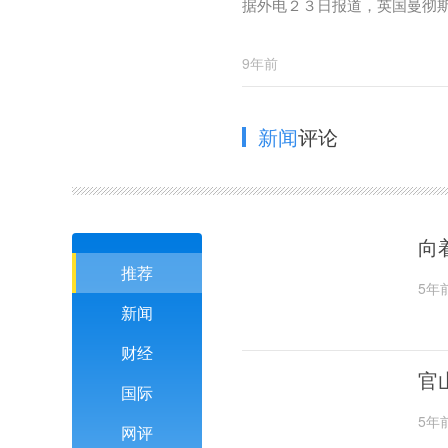
据外电２３日报道，英国曼彻
9年前
新闻
评论
向
推荐
5年
新闻
财经
官
国际
5年
网评