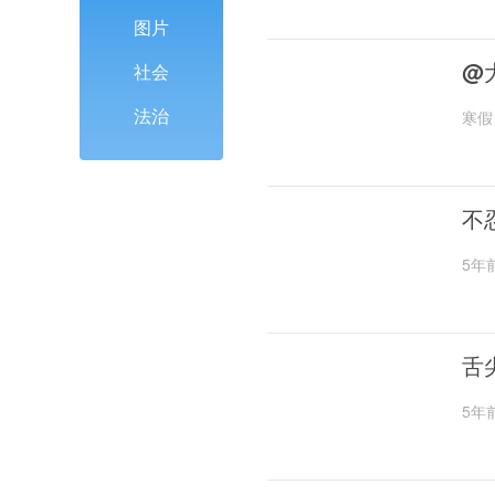
图片
@
社会
法治
寒假
不
5年
舌
5年