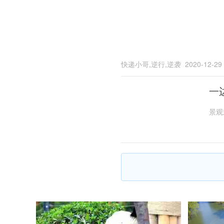
快递小哥,逆行,逆袭
2020-12-29
一
景观