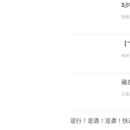
3
警察
【
铁岭
藏
云南
逆行！逆遇！逆袭！快