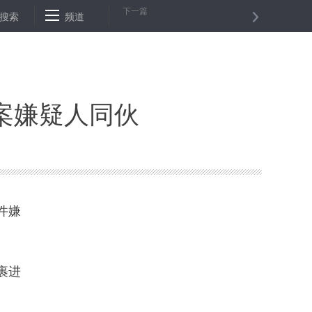
下一篇
以来参保企业累计获赔超1000万元
搜索
频道
长春开展“春雁行动”大力扶持返乡
案嫌疑人同伙
件嫌
裹进