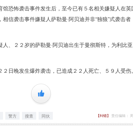
馆恐怖袭击事件发生后，至今已有５名相关嫌疑人在英
相信袭击事件嫌疑人萨勒曼·阿贝迪并非“独狼”式袭击者
、２２岁的萨勒曼·阿贝迪出生于曼彻斯特，为利比亚
。
２日晚发生爆炸袭击，已造成２２人死亡、５９人受伤
+1
警方
搜查
同伙
【纠错】
责任编辑： 