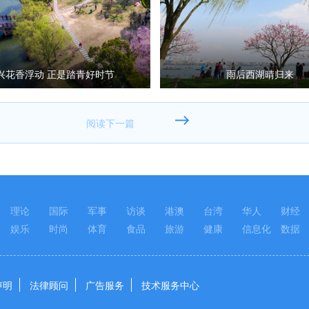
兴花香浮动 正是踏青好时节
雨后西湖晴归来
理论
国际
军事
访谈
港澳
台湾
华人
财经
娱乐
时尚
体育
食品
旅游
健康
信息化
数据
声明
法律顾问
广告服务
技术服务中心