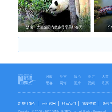
济南：大熊猫园内散步尽享美好春天
长
时政
地方
法治
高层
人事
思客
网评
图片
视频
彩票
新华社简介
公司官网
联系我们
我要链接
版权
Copyright © 2000 -
2026 XINHUANET.com All Rights Reserved.