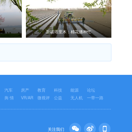
新疆塔里木：棉花播种忙
汽车
房产
教育
科技
能源
论坛
舆 情
VR/AR
微视评
公益
无人机
一带一路
关注我们