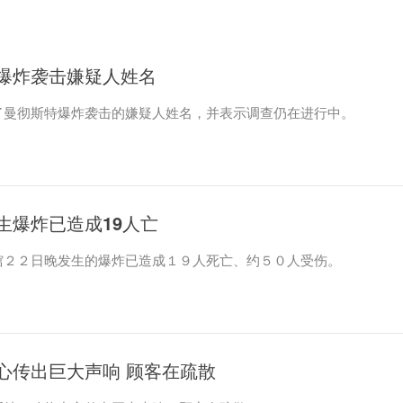
爆炸袭击嫌疑人姓名
了曼彻斯特爆炸袭击的嫌疑人姓名，并表示调查仍在进行中。
生爆炸已造成19人亡
馆２２日晚发生的爆炸已造成１９人死亡、约５０人受伤。
心传出巨大声响 顾客在疏散