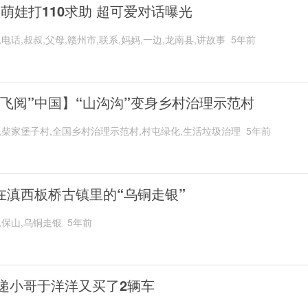
岁萌娃打110求助 超可爱对话曝光
,电话,叔叔,父母,赣州市,联系,妈妈,一边,龙南县,讲故事
5年前
“飞阅”中国】“山沟沟”变身乡村治理示范村
,柴家堡子村,全国乡村治理示范村,村屯绿化,生活垃圾治理
5年前
在滇西板桥古镇里的“乌铜走银”
,保山,乌铜走银
5年前
递小哥于洋洋又买了2辆车