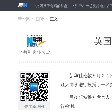
新闻分析：美欧抱团反俄背后的算盘
津巴布韦总统姆南加古瓦将访华
新华网
>
国际
>
正文
英国
新华社伦敦５月２４日
疑人同伙进行搜捕，一名
曼彻斯特警方发言人当
行检测。
关注新华网