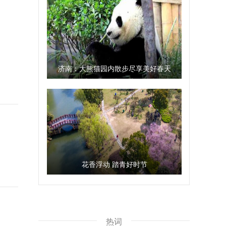
济南：大熊猫园内散步尽享美好春天
花香浮动 踏青好时节
热词