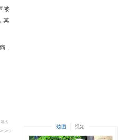
国被
，其
裔，
。
周靖杰
炫图
视频