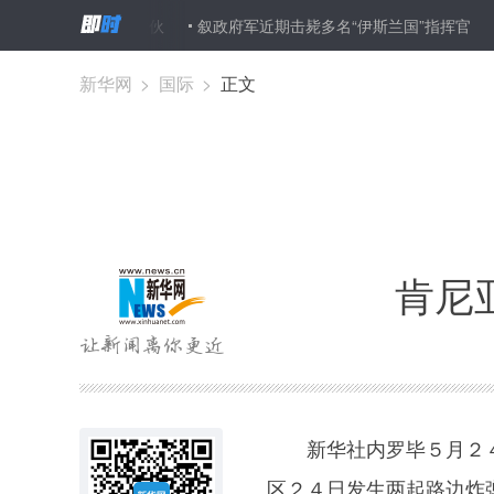
恐袭案嫌疑人同伙
叙政府军近期击毙多名“伊斯兰国”指挥官
纽约
新华网
>
国际
>
正文
肯尼
新华社内罗毕５月２４
区２４日发生两起路边炸