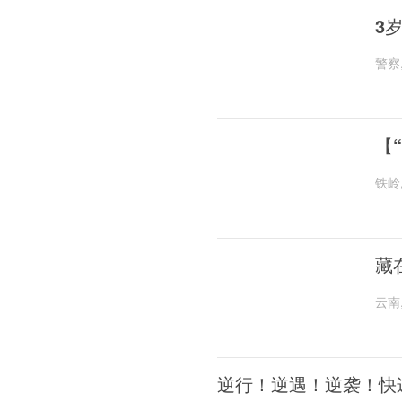
3
警察
【
铁岭
藏
云南
逆行！逆遇！逆袭！快