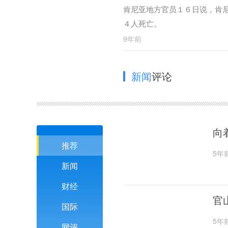
肯尼亚地方官员１６日说，肯
４人死亡。
9年前
新闻
评论
向
推荐
5年
新闻
财经
官
国际
5年
网评