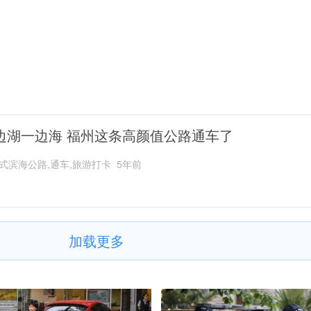
边湖一边海 福州这条高颜值公路通车了
式滨海公路,通车,旅游打卡
5年前
加载更多