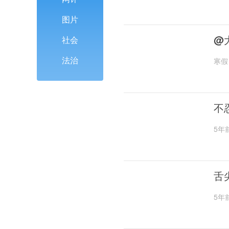
图片
@
社会
法治
寒假
不
5年
舌
5年