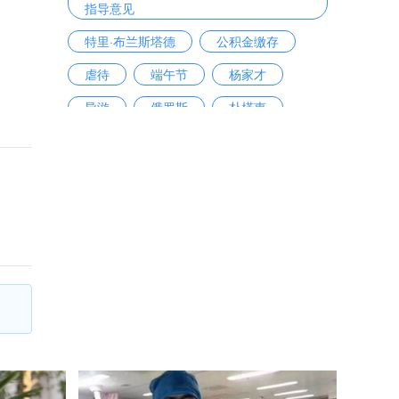
指导意见
特里·布兰斯塔德
公积金缴存
虐待
端午节
杨家才
导游
俄罗斯
朴槿惠