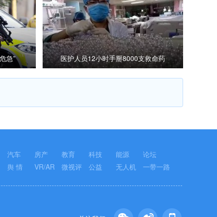
危急”
医护人员12小时手掰8000支救命药
汽车
房产
教育
科技
能源
论坛
舆 情
VR/AR
微视评
公益
无人机
一带一路