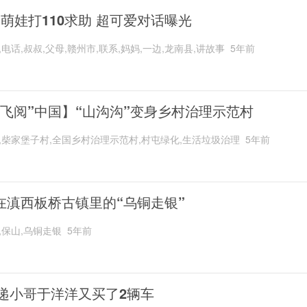
岁萌娃打110求助 超可爱对话曝光
,电话,叔叔,父母,赣州市,联系,妈妈,一边,龙南县,讲故事
5年前
“飞阅”中国】“山沟沟”变身乡村治理示范村
,柴家堡子村,全国乡村治理示范村,村屯绿化,生活垃圾治理
5年前
在滇西板桥古镇里的“乌铜走银”
,保山,乌铜走银
5年前
递小哥于洋洋又买了2辆车