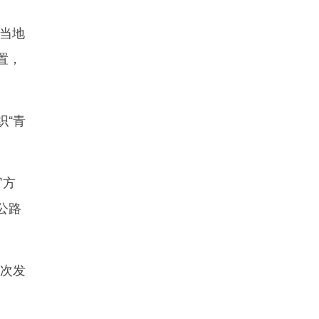
当地
置，
“青
官方
公路
多次发