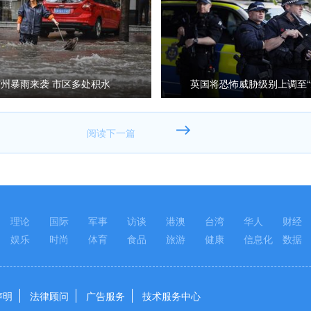
广州暴雨来袭 市区多处积水
英国将恐怖威胁级别上调至“
理论
国际
军事
访谈
港澳
台湾
华人
财经
娱乐
时尚
体育
食品
旅游
健康
信息化
数据
声明
法律顾问
广告服务
技术服务中心