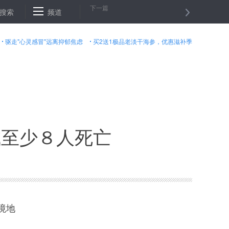
下一篇
搜索
世卫组织当选总干事重申将继续坚持一个中国原则
频道
纽约金价２４
驱走"心灵感冒"远离抑郁焦虑
买2送1极品老淡干海参，优惠滋补季
成至少８人死亡
境地
。