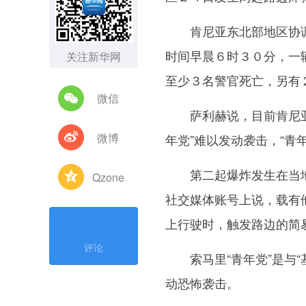
肯尼亚东北部地区协调官
时间早晨６时３０分，一
关注新华网
至少３名警官死亡，另有
微信
萨利赫说，目前肯尼亚与
微博
年党”难以发动袭击，“青
第二起爆炸发生在当地时
Qzone
社交媒体账号上说，载有
上行驶时，触发路边的简
评论
索马里“青年党”是与“
动恐怖袭击。