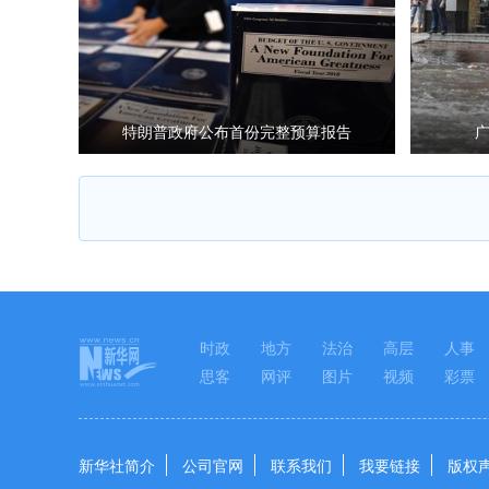
特朗普政府公布首份完整预算报告
时政
地方
法治
高层
人事
思客
网评
图片
视频
彩票
新华社简介
公司官网
联系我们
我要链接
版权