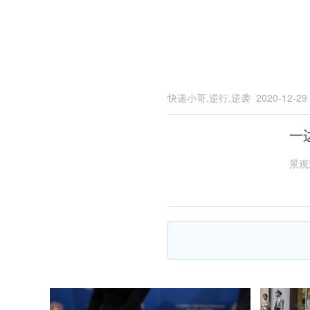
快递小哥,逆行,逆袭
2020-12-29
一
景观