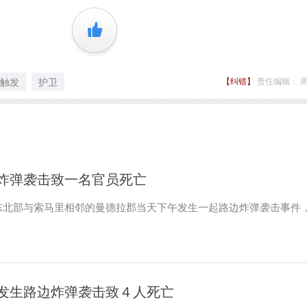
+1
触发
护卫
【纠错】
责任编辑： 
炸弹袭击致一名官员死亡
东北部与索马里相邻的曼德拉郡当天下午发生一起路边炸弹袭击事件
发生路边炸弹袭击致４人死亡