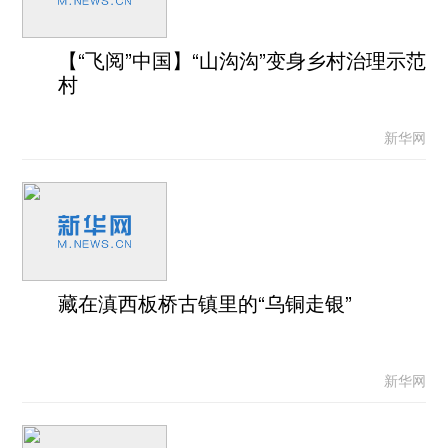
【“飞阅”中国】“山沟沟”变身乡村治理示范
村
新华网
藏在滇西板桥古镇里的“乌铜走银”
新华网