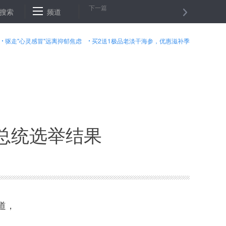
下一篇
】海南农民端午收稻忙
搜索
频道
服务业扩大开放打造北京“新引擎”
网友合力
驱走"心灵感冒"远离抑郁焦虑
买2送1极品老淡干海参，优惠滋补季
总统选举结果
道，