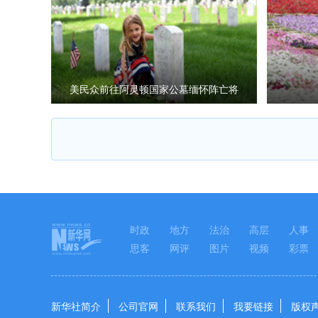
美民众前往阿灵顿国家公墓缅怀阵亡将
士
时政
地方
法治
高层
人事
思客
网评
图片
视频
彩票
新华社简介
公司官网
联系我们
我要链接
版权