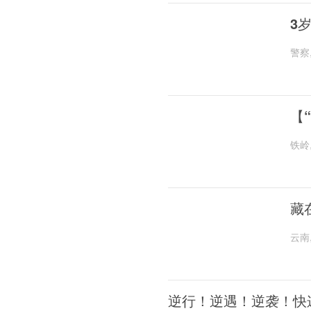
3
警察
【
铁岭
藏
云南
逆行！逆遇！逆袭！快