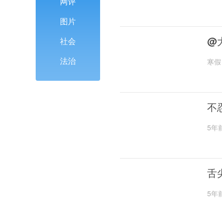
网评
图片
@
社会
法治
寒假
不
5年
舌
5年