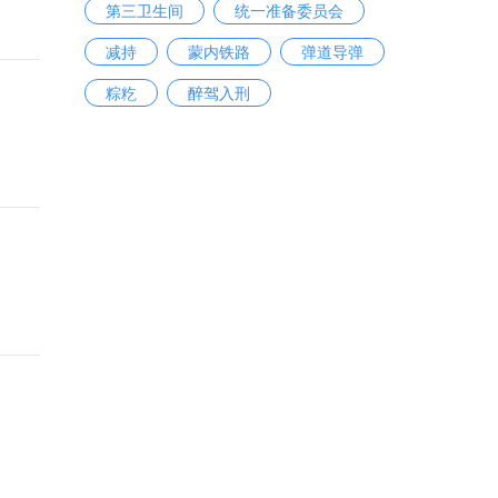
第三卫生间
统一准备委员会
减持
蒙内铁路
弹道导弹
粽籺
醉驾入刑