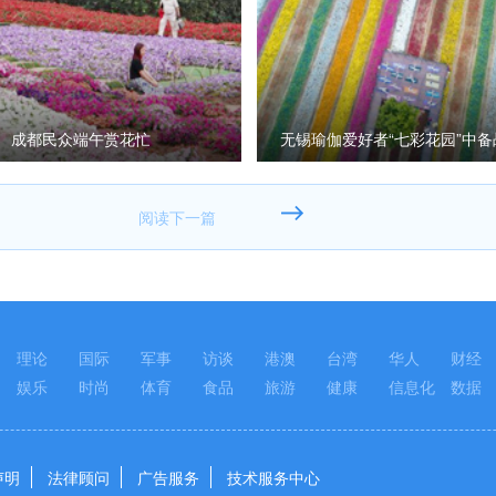
成都民众端午赏花忙
无锡瑜伽爱好者“七彩花园”中
伽节
理论
国际
军事
访谈
港澳
台湾
华人
财经
娱乐
时尚
体育
食品
旅游
健康
信息化
数据
声明
法律顾问
广告服务
技术服务中心