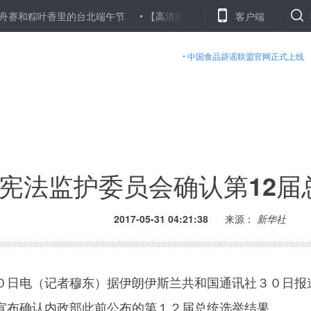
叶香里的台北端午节
【高清图集】端午时节抢收麦
客户端
【高清图集
中国食品辟谣联盟官网正式上线
宪法监护委员会确认第12届
2017-05-31 04:21:38
来源：
新华社
日电（记者穆东）据伊朗伊斯兰共和国通讯社３０日报
宣布确认内政部此前公布的第１２届总统选举结果。