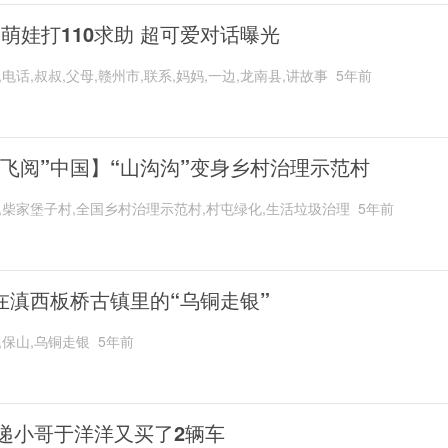
岁萌娃打110求助 超可爱对话曝光
,电话,叔叔,父母,赣州市,联系,妈妈,一边,龙南县,讲故事
5年前
“飞阅”中国】“山沟沟”变身乡村治理示范村
,柴家堡子村,全国乡村治理示范村,村屯绿化,生活垃圾治理
5年前
在滇西板桥古镇里的“乌铜走银”
,保山,乌铜走银
5年前
递小哥于洋洋又买了2辆车