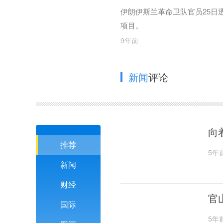
伊朗伊斯兰革命卫队官员25日
项目。
9年前
新闻
评论
向
推荐
5年
新闻
财经
官
国际
5年