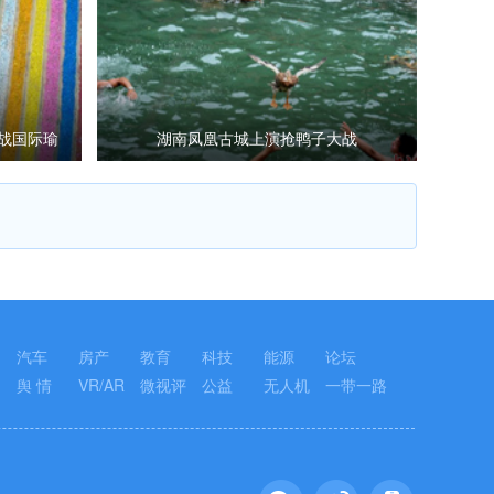
备战国际瑜
湖南凤凰古城上演抢鸭子大战
汽车
房产
教育
科技
能源
论坛
舆 情
VR/AR
微视评
公益
无人机
一带一路