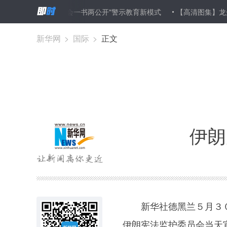
江西探索"三会一书两公开"警示教育新模式
【高清图集】龙舟赛和粽
新华网
>
国际
>
正文
伊朗
新华社德黑兰５月３０
伊朗宪法监护委员会当天