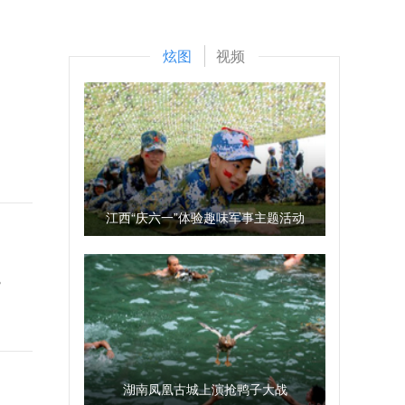
炫图
视频
江西“庆六一”体验趣味军事主题活动
。
湖南凤凰古城上演抢鸭子大战