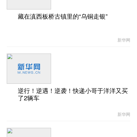
藏在滇西板桥古镇里的“乌铜走银”
新华网
逆行！逆遇！逆袭！快递小哥于洋洋又买
了2辆车
新华网