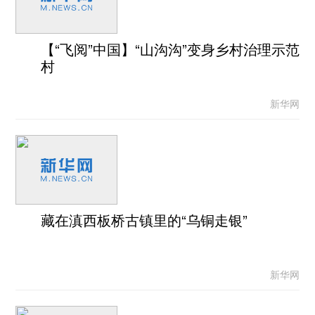
【“飞阅”中国】“山沟沟”变身乡村治理示范
村
新华网
藏在滇西板桥古镇里的“乌铜走银”
新华网