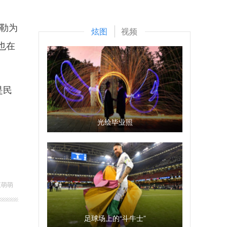
勒为
炫图
视频
也在
是民
光绘毕业照
王萌萌
足球场上的“斗牛士”