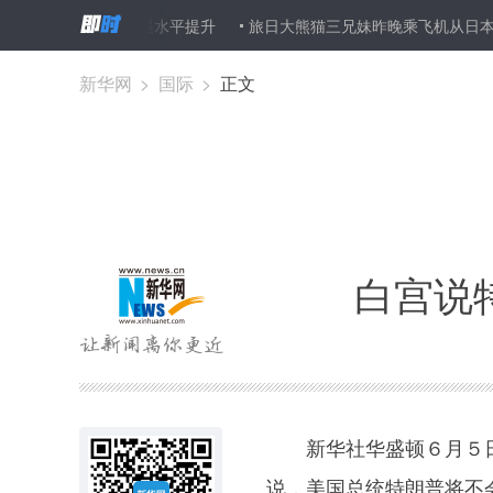
费率下降 待遇水平提升
旅日大熊猫三兄妹昨晚乘飞机从日本抵达成都
新华网
>
国际
>
正文
白宫说
新华社华盛顿６月５日电
说，美国总统特朗普将不