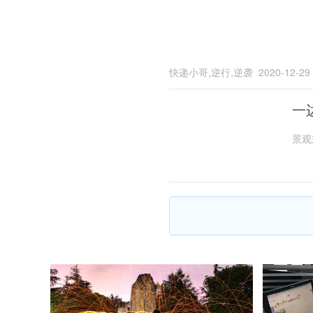
快递小哥,逆行,逆袭
2020-12-29
一
景观