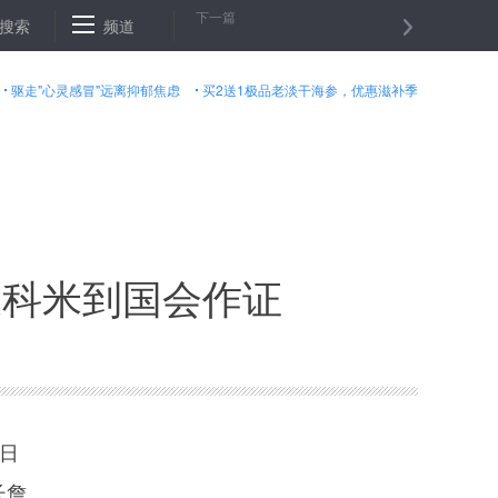
下一篇
 全省8万余人因暴雨受灾
搜索
频道
2017年全国高考报名考生共940万人
驱走"心灵感冒"远离抑郁焦虑
买2送1极品老淡干海参，优惠滋补季
长科米到国会作证
日
长詹