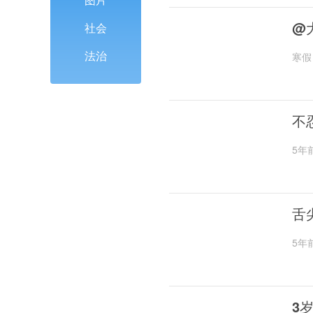
@
社会
法治
寒假
不
5年
舌
5年
3