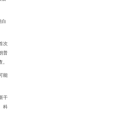
但白
首次
朗普
查。
可能
斯干
。科