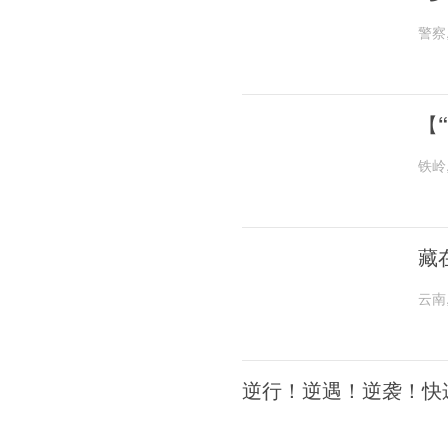
警察
【
铁岭
藏
云南
逆行！逆遇！逆袭！快