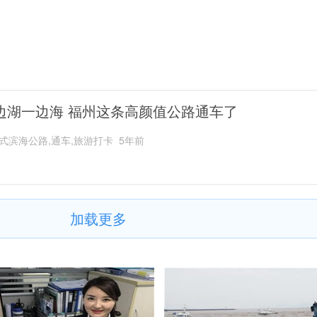
边湖一边海 福州这条高颜值公路通车了
式滨海公路,通车,旅游打卡
5年前
加载更多