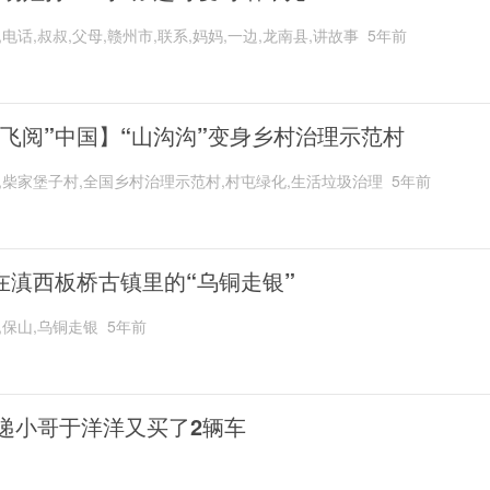
,电话,叔叔,父母,赣州市,联系,妈妈,一边,龙南县,讲故事
5年前
“飞阅”中国】“山沟沟”变身乡村治理示范村
,柴家堡子村,全国乡村治理示范村,村屯绿化,生活垃圾治理
5年前
在滇西板桥古镇里的“乌铜走银”
,保山,乌铜走银
5年前
递小哥于洋洋又买了2辆车