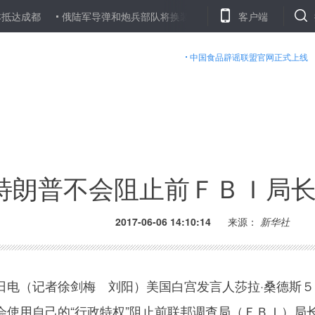
俄陆军导弹和炮兵部队将换装现代化武器装备
湖南多地城区内涝
客户端
中国食品辟谣联盟官网正式上线
特朗普不会阻止前ＦＢＩ局
2017-06-06 14:10:14
来源：
新华社
（记者徐剑梅 刘阳）美国白宫发言人莎拉·桑德斯５
会使用自己的“行政特权”阻止前联邦调查局（ＦＢＩ）局