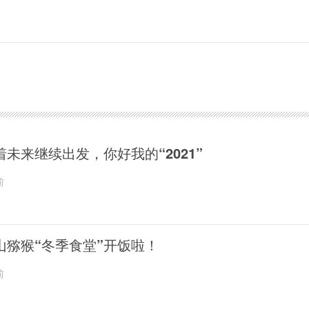
着未来继续出发，你好我的“2021”
前
山猕猴“冬季食堂”开饭啦！
前