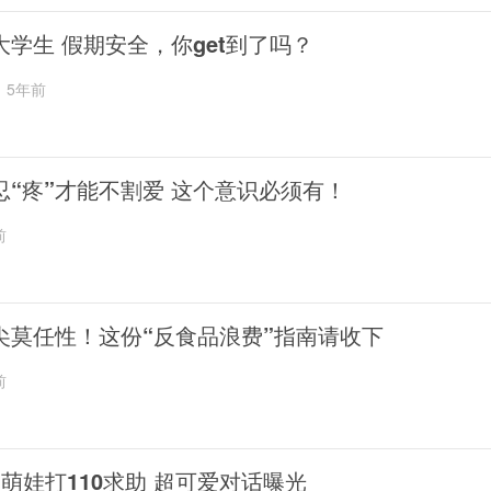
大学生 假期安全，你get到了吗？
5年前
忍“疼”才能不割爱 这个意识必须有！
前
尖莫任性！这份“反食品浪费”指南请收下
前
岁萌娃打110求助 超可爱对话曝光