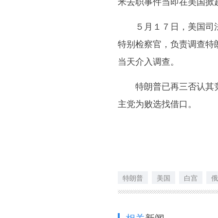
米去职事件当即在美国掀
５月１７日，美国司法部
特别检察官，负责调查特
当天介入调查。
特朗普已再三否认其竞选
主党为败选找借口。
特朗普
美国
白宫
俄
相关
新闻