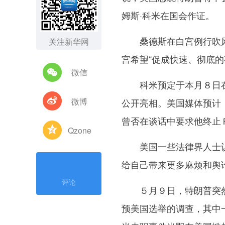
姆斯·科米在国会作证。
桑德斯在白宫例行吹风会
关注新华网
宫希望“促成快速、彻底
微信
科米预定于本月８日在
微博
公开亮相。美国媒体预计
曾否在谈话中要求他终止Ｆ
Qzone
美国一些法律界人士认
给自己带来更多麻烦和舆
评论
５月９日，特朗普突然
预美国选举的调查，其中