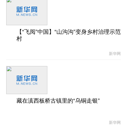
【“飞阅”中国】“山沟沟”变身乡村治理示范
村
新华网
藏在滇西板桥古镇里的“乌铜走银”
新华网