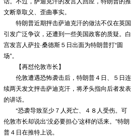
话。不过，萨迪克汗的发言人回应，特朗普的推
文断章取义、歪曲事实。
特朗普近期抨击萨迪克汗的做法不仅在英国
引发广泛争议，还遭到一些美国政客的质疑。白
宫发言人萨拉·桑德斯５日出面为特朗普打“圆
场”。
【再怼伦敦市长】
伦敦遭遇恐怖袭击后，特朗普４日、５日连
续两天发文抨击萨迪克汗，将矛头指向后者发表
的讲话。
“恐袭导致至少７人死亡、４８人受伤。可
伦敦市长却说出‘没必要担心’这样的话来。”特朗
普４日在推特上说。