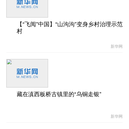
【“飞阅”中国】“山沟沟”变身乡村治理示范
村
新华网
藏在滇西板桥古镇里的“乌铜走银”
新华网