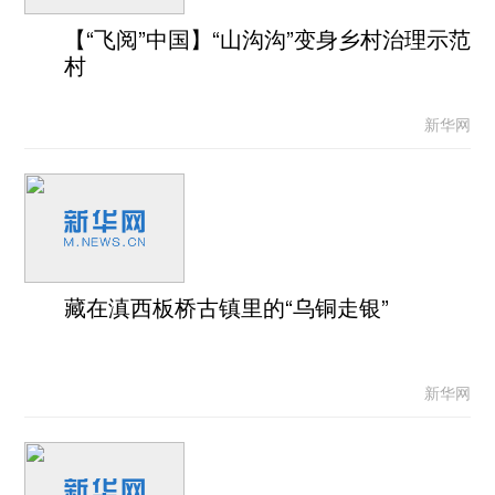
【“飞阅”中国】“山沟沟”变身乡村治理示范
村
新华网
藏在滇西板桥古镇里的“乌铜走银”
新华网