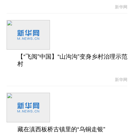
新华网
【“飞阅”中国】“山沟沟”变身乡村治理示范
村
新华网
藏在滇西板桥古镇里的“乌铜走银”