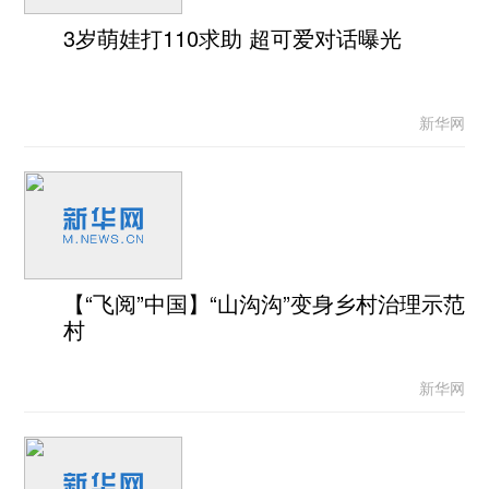
3岁萌娃打110求助 超可爱对话曝光
新华网
【“飞阅”中国】“山沟沟”变身乡村治理示范
村
新华网