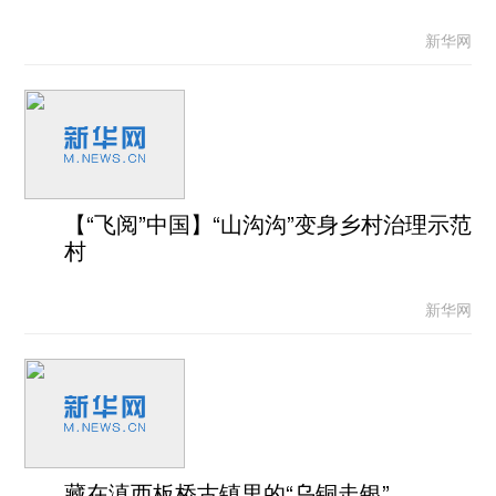
新华网
【“飞阅”中国】“山沟沟”变身乡村治理示范
村
新华网
藏在滇西板桥古镇里的“乌铜走银”