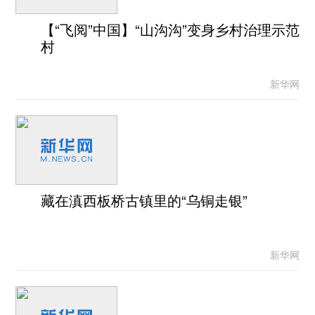
【“飞阅”中国】“山沟沟”变身乡村治理示范
村
新华网
藏在滇西板桥古镇里的“乌铜走银”
新华网