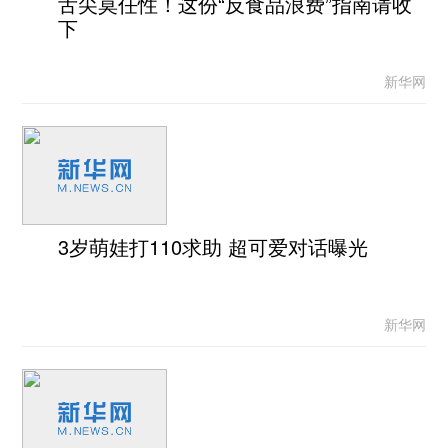
舌尖莫任性！这份“反食品浪费”指南请收
下
新华网
3岁萌娃打110求助 超可爱对话曝光
新华网