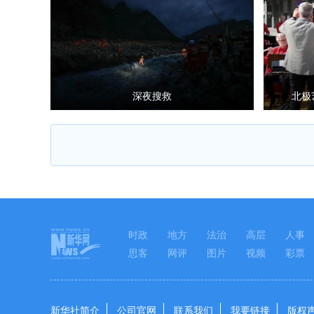
深夜搜救
北极
时政
地方
法治
高层
人事
思客
网评
图片
视频
彩票
新华社简介
公司官网
联系我们
我要链接
版权