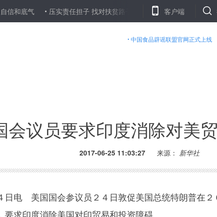
底气
压实责任担子 找对扶贫路子 收获致富钥匙——滇西片区脱贫攻
客户端
中国食品辟谣联盟官网正式上线
国会议员要求印度消除对美
2017-06-25 11:03:27
来源：
新华社
日电 美国国会参议员２４日敦促美国总统特朗普在２
，要求印度消除美国对印贸易和投资障碍。