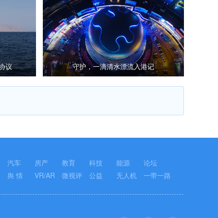
协议
守护，一滴清水漂流入港记
汽车
房产
教育
科技
能源
论坛
舆 情
VR/AR
微视评
公益
无人机
一带一路