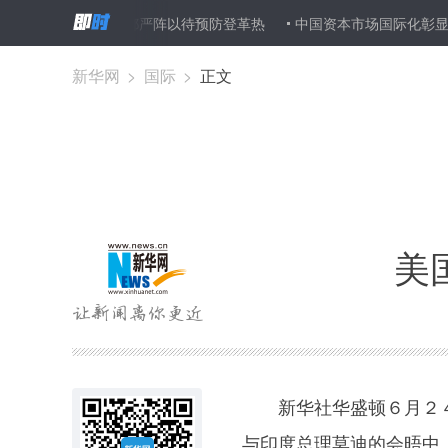
碍
印度首都严阵以待预防登革热
中国资本市场国际化彰显自信和
新华网
>
国际
>
正文
美
新华社华盛顿６月２４
与印度总理莫迪的会晤中