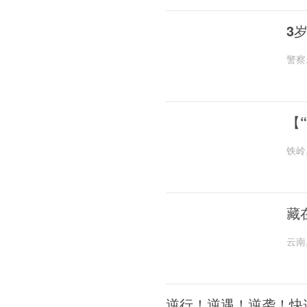
3
警察
【
铁岭
藏
云南
逆行！逆遇！逆袭！快