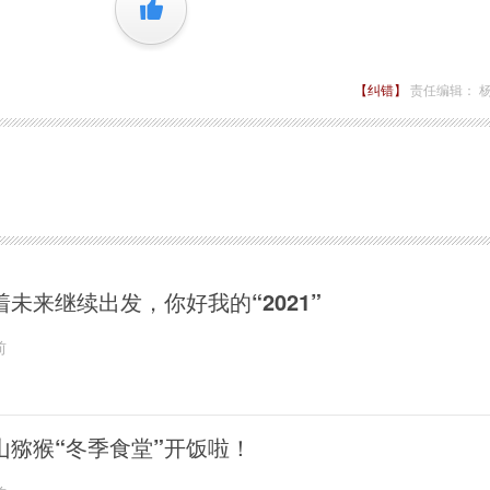
+1
【纠错】
责任编辑： 
着未来继续出发，你好我的“2021”
前
山猕猴“冬季食堂”开饭啦！