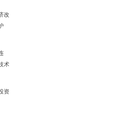
济改
护
连
技术
投资