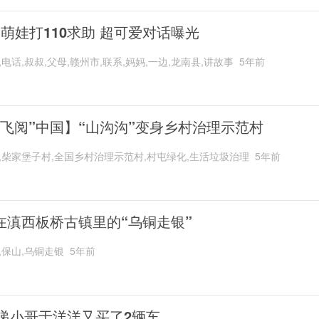
岁萌娃打110求助 超可爱对话曝光
,电话,叔叔,父母,赣州市,联系,妈妈,一边,龙南县,讲故事
5年前
“飞阅”中国】“山沟沟”变身乡村治理示范村
,柴家堡子村,全国乡村治理示范村,村屯绿化,生活垃圾治理
5年前
在滇西板桥古镇里的“乌铜走银”
,保山,乌铜走银
5年前
递小哥于洋洋又买了2辆车