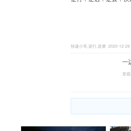
快递小哥,逆行,逆袭
2020-12-29
一
景观