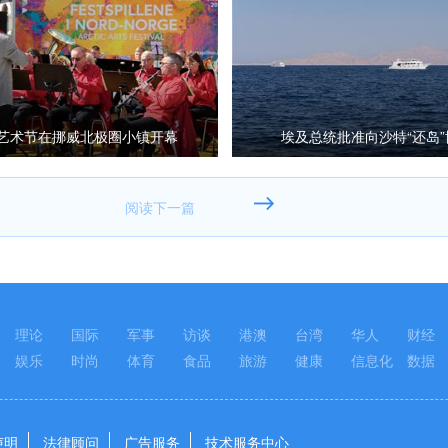
艺术节在挪威北极圈小镇开幕
埃及总统批准向沙特“还岛”
理论
国际
军事
访谈
港澳
台湾
华人
财经
娱乐
时尚
体育
食品
旅游
健康
信息化
数据
声明
法律顾问
广告服务
技术服务中心