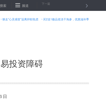
下一篇
坚战一线见闻
搜索
频道
“6·24”茂县山体垮塌救援现场再次发现生命迹象
联
驱走"心灵感冒"远离抑郁焦虑
买2送1极品老淡干海参，优惠滋补季
贸易投资障碍
６日