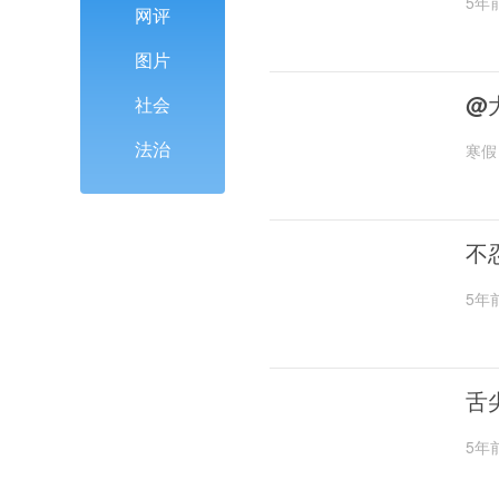
5年
网评
图片
@
社会
法治
寒假
不
5年
舌
5年