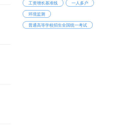
工资增长基准线
一人多户
环境监测
普通高等学校招生全国统一考试
三公消费
国家账本
中国男子乒乓球队