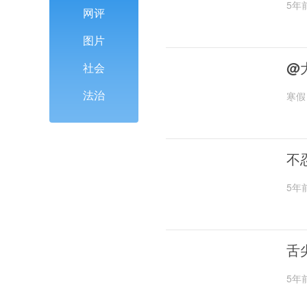
5年
网评
图片
@
社会
法治
寒假
不
5年
舌
5年