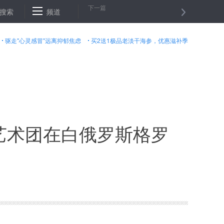
下一篇
橘子洲景区关门谢客
搜索
频道
从夏粮丰收看农业供给侧改革成效
京城老街
驱走"心灵感冒"远离抑郁焦虑
买2送1极品老淡干海参，优惠滋补季
都艺术团在白俄罗斯格罗