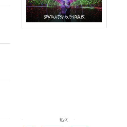
梦幻彩灯秀 欢乐消夏夜
热词