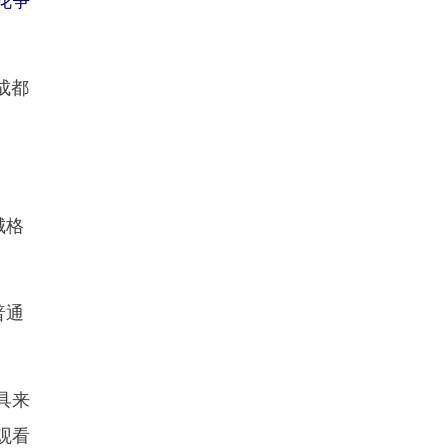
成都
城格
普通
具来
观看