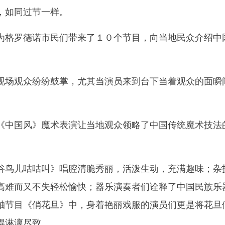
，如同过节一样。
格罗德诺市民们带来了１０个节目，向当地民众介绍中
观众纷纷鼓掌，尤其当演员来到台下当着观众的面瞬间
中国风》魔术表演让当地观众领略了中国传统魔术技法
鸟儿咕咕叫》唱腔清脆秀丽，活泼生动，充满趣味；杂
高难而又不失轻松愉快；器乐演奏者们诠释了中国民族乐
轴节目《俏花旦》中，身着艳丽戏服的演员们更是将花旦
得淋漓尽致。