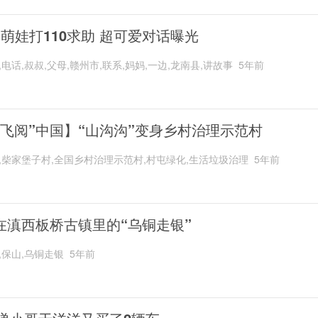
岁萌娃打110求助 超可爱对话曝光
,电话,叔叔,父母,赣州市,联系,妈妈,一边,龙南县,讲故事
5年前
“飞阅”中国】“山沟沟”变身乡村治理示范村
,柴家堡子村,全国乡村治理示范村,村屯绿化,生活垃圾治理
5年前
在滇西板桥古镇里的“乌铜走银”
,保山,乌铜走银
5年前