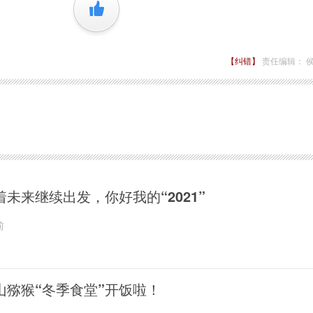
+1
【纠错】
责任编辑： 
着未来继续出发，你好我的“2021”
前
山猕猴“冬季食堂”开饭啦！