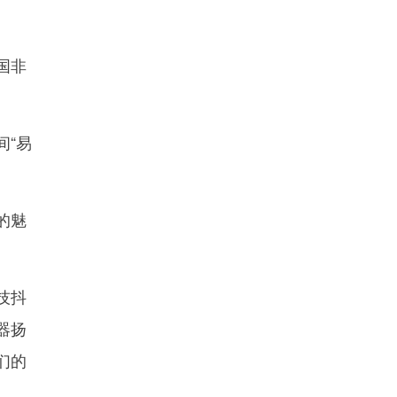
国非
“易
的魅
技抖
器扬
们的