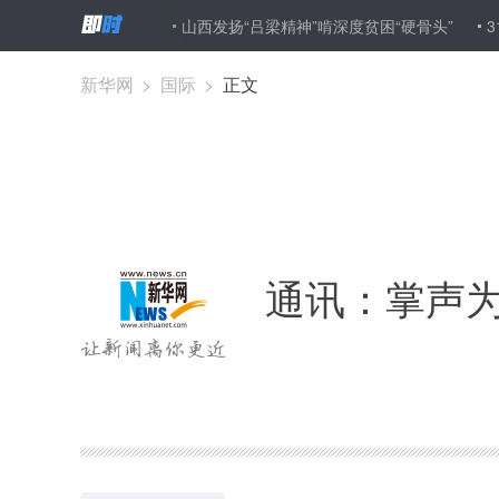
年成就展侧记
山西发扬“吕梁精神”啃深度贫困“硬骨头”
31省区市
新华网
>
国际
>
正文
通讯：掌声为