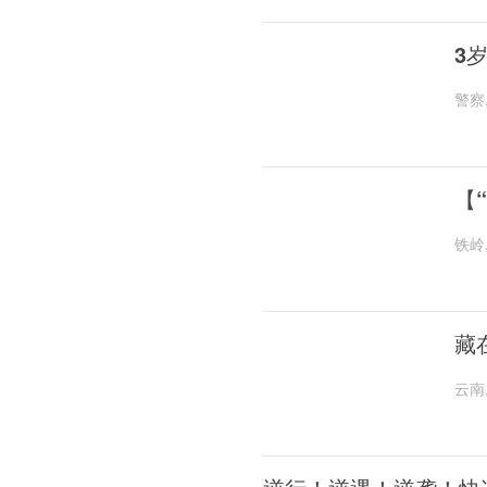
3
警察
【
铁岭
藏
云南