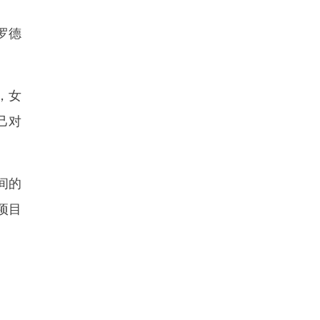
罗德
。
，女
己对
间的
项目