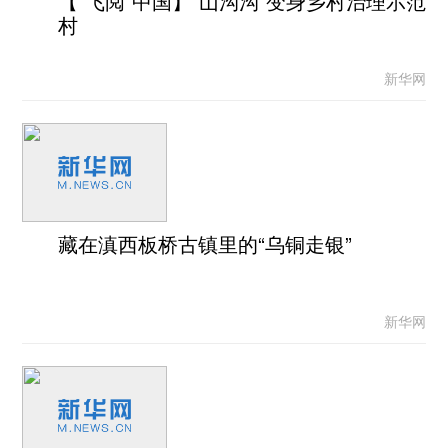
【“飞阅”中国】“山沟沟”变身乡村治理示范
村
新华网
藏在滇西板桥古镇里的“乌铜走银”
新华网