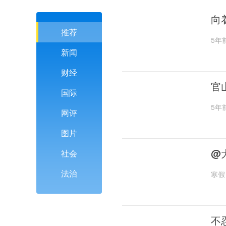
向
推荐
5年
新闻
财经
官
国际
5年
网评
图片
@
社会
法治
寒假
不