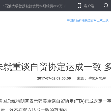
大学教授被控贪污科研经费323万 虚开8张银行卡
多家银行清理“沉睡
客户端
中国食品辟谣联盟官网正式上线
未就重谈自贸协定达成一致 
2017-07-02 09:55:56
来源：
中国新闻网
总统特朗普表示韩美重谈自贸协定(FTA)已成既定一
表示，这不在双方达成一致的范围内。