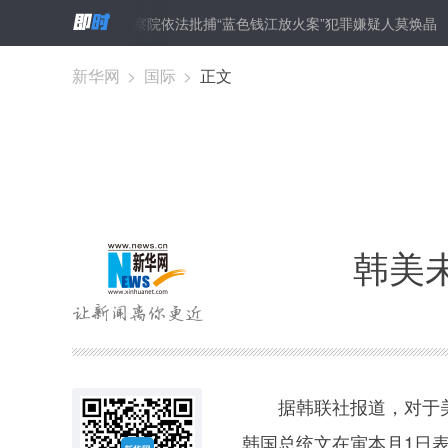
杭州市检察院依法批捕“蓝色钱江放火案”犯罪嫌疑人莫焕晶
石油
新华网
>
国际
>
正文
韩美
据韩联社报道，对于美国
韩国总统文在寅本月1日