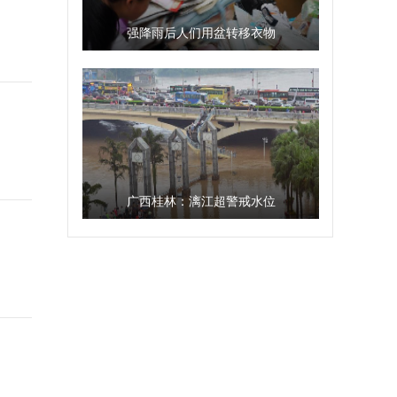
强降雨后人们用盆转移衣物
广西桂林：漓江超警戒水位