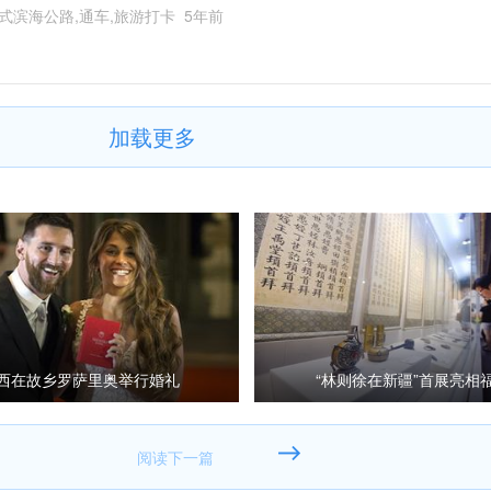
式滨海公路,通车,旅游打卡
5年前
加载更多
西在故乡罗萨里奥举行婚礼
“林则徐在新疆”首展亮相