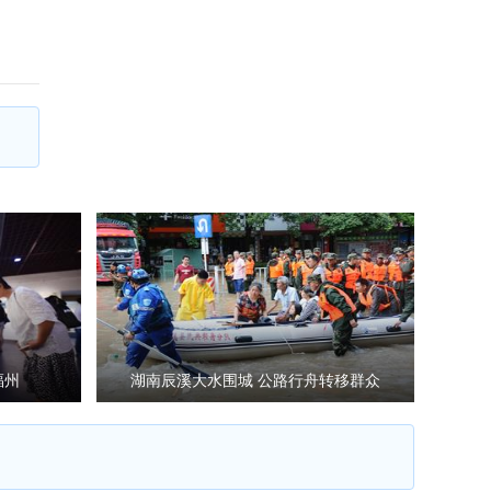
福州
湖南辰溪大水围城 公路行舟转移群众