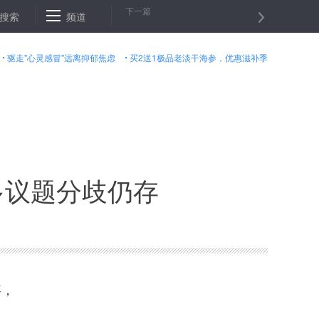
下一篇
”账户 不影响个人日常使用
搜索
频道
八旬老党员交6万元特殊党费：让国产航
驱走"心灵感冒"远离抑郁焦虑
买2送1极品老淡干海参，优惠滋补季
多议题分歧仍存
事，