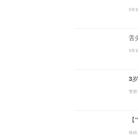
5年
舌
5年
3
警察
【
铁岭