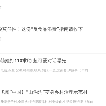
前
尖莫任性！这份“反食品浪费”指南请收下
前
岁萌娃打110求助 超可爱对话曝光
,电话,叔叔,父母,赣州市,联系,妈妈,一边,龙南县,讲故事
5年前
“飞阅”中国】“山沟沟”变身乡村治理示范村
,柴家堡子村,全国乡村治理示范村,村屯绿化,生活垃圾治理
5年前