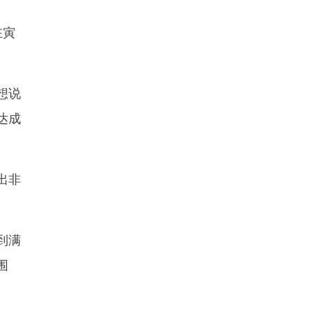
在寅
想说
达成
出非
。
到满
围