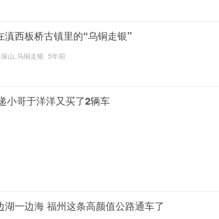
在滇西板桥古镇里的“乌铜走银”
,保山,乌铜走银
5年前
递小哥于洋洋又买了2辆车
边湖一边海 福州这条高颜值公路通车了