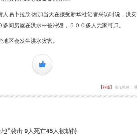
易卜拉欣·因加当天在接受新华社记者采访时说，洪灾
０多间房屋在洪水中被冲毁，５００多人无家可归。
地区会发生洪水灾害。
+1
【纠错】
责任编辑： 
地”袭击 9人死亡45人被劫持