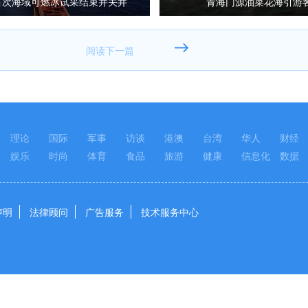
首次海域可燃冰试采结束并关井
青海门源油菜花海引游
理论
国际
军事
访谈
港澳
台湾
华人
财经
娱乐
时尚
体育
食品
旅游
健康
信息化
数据
声明
法律顾问
广告服务
技术服务中心