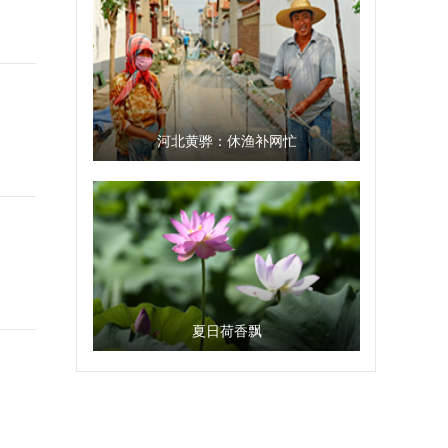
河北黄骅：休渔补网忙
夏日荷香飘