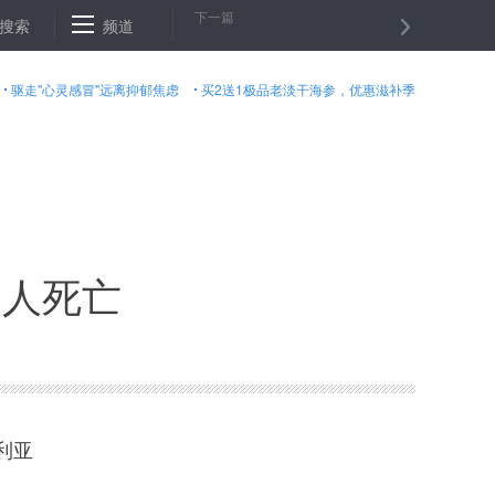
下一篇
伊拉克总理正式宣布摩苏尔全面解放
搜索
频道
国际油价１０日上涨
美元对
驱走"心灵感冒"远离抑郁焦虑
买2送1极品老淡干海参，优惠滋补季
１人死亡
利亚