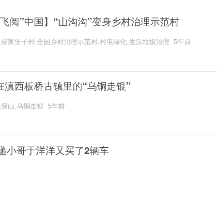
“飞阅”中国】“山沟沟”变身乡村治理示范村
,柴家堡子村,全国乡村治理示范村,村屯绿化,生活垃圾治理
5年前
在滇西板桥古镇里的“乌铜走银”
,保山,乌铜走银
5年前
递小哥于洋洋又买了2辆车