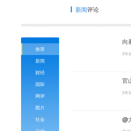
新闻
评论
向
推荐
5年
新闻
财经
官
国际
5年
网评
图片
@
社会
法治