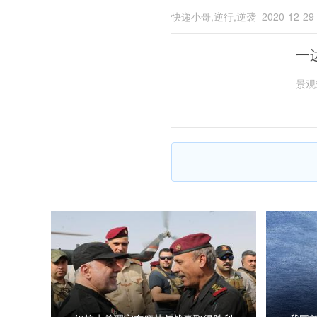
快递小哥,逆行,逆袭
2020-12-29
一
景观