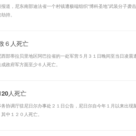
报道，尼东南部迪法省一个村镇遭极端组织“博科圣地”武装分子袭
被劫持。
致６人死亡
尼西部蒂拉贝里地区阿巴拉省的一处军营５月３１日晚间至当日凌晨
造成政府军方面至少６人死亡。
20人死亡
事务协调厅驻尼日尔办事处２１日公告，尼日尔自今年１月以来出现
，其中１２０人死亡。