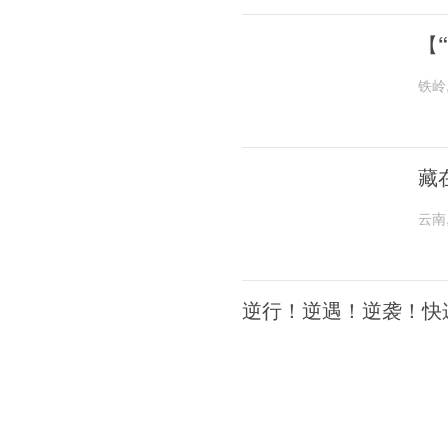
【
铁岭
藏
云南
逆行！逆遇！逆袭！快