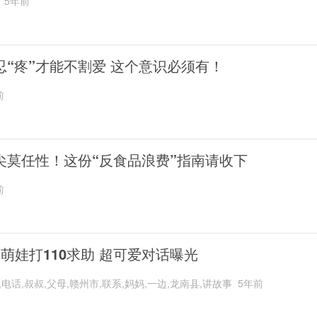
5年前
忍“疼”才能不割爱 这个意识必须有！
前
尖莫任性！这份“反食品浪费”指南请收下
前
岁萌娃打110求助 超可爱对话曝光
,电话,叔叔,父母,赣州市,联系,妈妈,一边,龙南县,讲故事
5年前