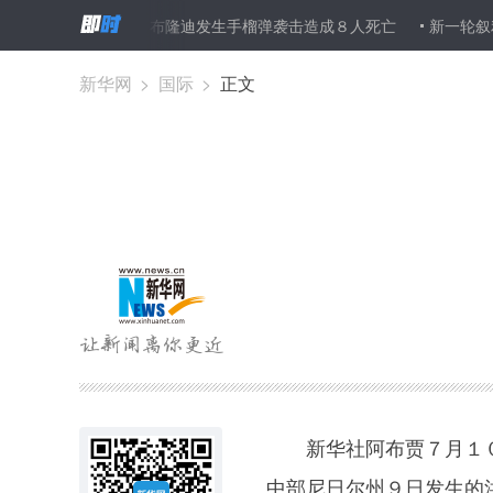
日小幅上涨
布隆迪发生手榴弹袭击造成８人死亡
新一轮叙利亚问
新华网
>
国际
>
正文
新华社阿布贾７月１０
中部尼日尔州９日发生的