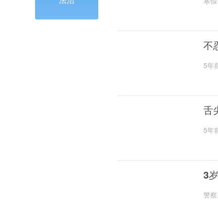
寒假
不
5年
舌
5年
3
警察