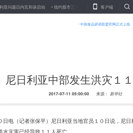
题日内瓦和谈启动
纽约股市三大股指１０日收盘涨跌互现
客户端
详讯：
中国食品辟谣联盟官网正式上线
尼日利亚中部发生洪灾１
2017-07-11 05:00:00
来源：
新华社
日电（记者张保平）尼日利亚当地官员１０日说，尼日
洪水灾害已经导致１１人死亡。