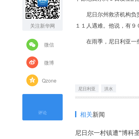
尼日尔州救济机构负责人
１１人遇难。他说，有９
关注新华网
在雨季，尼日利亚一些
微信
微博
Qzone
尼日利亚
洪水
评论
相关
新闻
尼日尔一村镇遭“博科圣