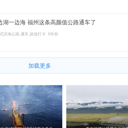
边湖一边海 福州这条高颜值公路通车了
式滨海公路,通车,旅游打卡
5年前
加载更多