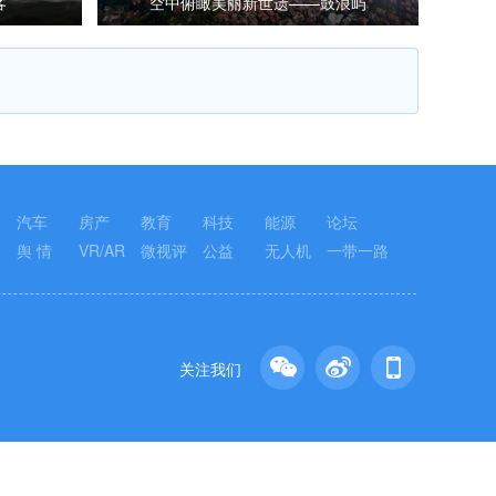
客
空中俯瞰美丽新世遗——鼓浪屿
汽车
房产
教育
科技
能源
论坛
舆 情
VR/AR
微视评
公益
无人机
一带一路
关注我们