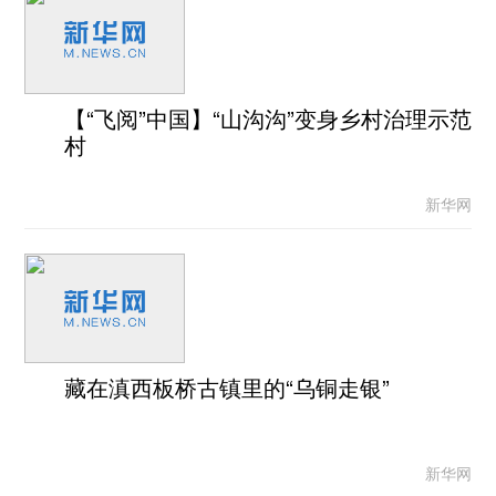
【“飞阅”中国】“山沟沟”变身乡村治理示范
村
新华网
藏在滇西板桥古镇里的“乌铜走银”
新华网