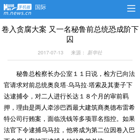
国际
卷入贪腐大案 又一名秘鲁前总统恐成阶下
囚
2017-07-13
来源：
新华社
秘鲁总检察长办公室１１日说，检方已向法
官请求对前总统奥良塔·乌马拉·塔索及其妻子下
达逮捕令，对二人进行长达１８个月的审前羁
押，理由是两人牵涉巴西最大建筑商奥德布雷希
特公司行贿案，面临洗钱等多项罪名指控。如果
法官下令逮捕乌马拉，他将成为第二位因卷入巴