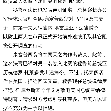
西贪腐大案被下逮捕令的秘鲁前总统。
秘鲁司法部也发表声明证实，总检察长办公
室请求法官理查德·康塞普西翁对乌马拉及其妻
子、前第一夫人纳迪内·埃雷迪亚下达逮捕令，
以防止两人在审讯正式开始前外逃或采取其它阻
挠公开调查的行动。
康塞普西翁将在两天之内作出裁决。此前，
这名法官已经对另一名卷入此案的秘鲁前总统亚
历杭德罗·托莱多发出逮捕令。不过，托莱多居
住在美国，拒绝回国受审。秘鲁现任总统佩德罗
·巴勃罗·库琴斯基今年２月致电美国总统唐纳德·
特朗普，请求对方考虑引渡托莱多。但美方以证
据不充分为由予以拒绝。