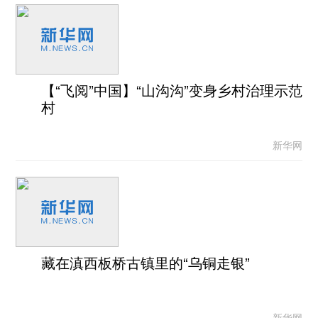
【“飞阅”中国】“山沟沟”变身乡村治理示范
村
新华网
藏在滇西板桥古镇里的“乌铜走银”
新华网