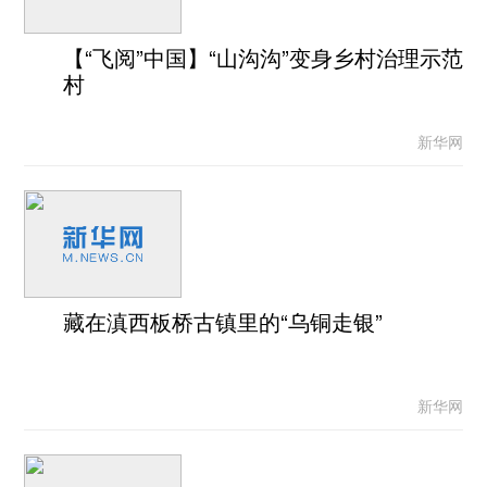
【“飞阅”中国】“山沟沟”变身乡村治理示范
村
新华网
藏在滇西板桥古镇里的“乌铜走银”
新华网