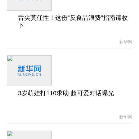
舌尖莫任性！这份“反食品浪费”指南请收
下
新华网
3岁萌娃打110求助 超可爱对话曝光
新华网