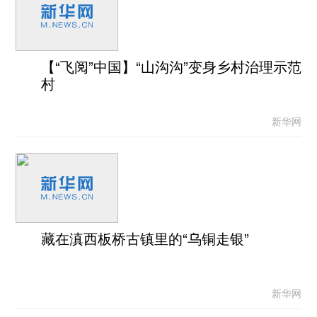
【“飞阅”中国】“山沟沟”变身乡村治理示范
村
新华网
藏在滇西板桥古镇里的“乌铜走银”
新华网