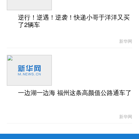
逆行！逆遇！逆袭！快递小哥于洋洋又买
了2辆车
新华网
一边湖一边海 福州这条高颜值公路通车了
新华网