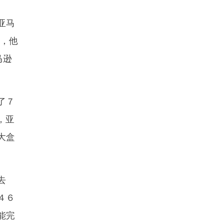
亚马
”，他
马逊
了７
，亚
大盒
去
４６
能完