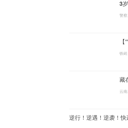
3
警察
【
铁岭
藏
云南
逆行！逆遇！逆袭！快