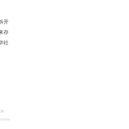
拆开
来存
华社
赵冰