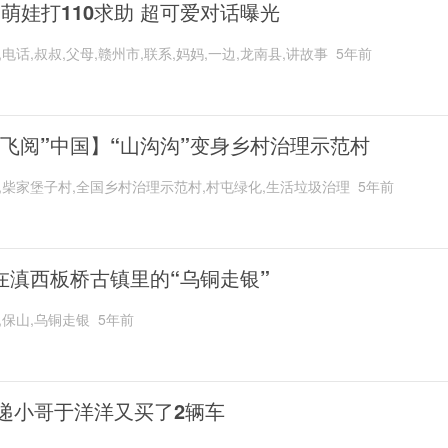
岁萌娃打110求助 超可爱对话曝光
,电话,叔叔,父母,赣州市,联系,妈妈,一边,龙南县,讲故事
5年前
“飞阅”中国】“山沟沟”变身乡村治理示范村
,柴家堡子村,全国乡村治理示范村,村屯绿化,生活垃圾治理
5年前
在滇西板桥古镇里的“乌铜走银”
,保山,乌铜走银
5年前
递小哥于洋洋又买了2辆车