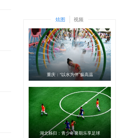
炫图
视频
重庆：“以水为伴”躲高温
湖北秭归：青少年暑期乐享足球