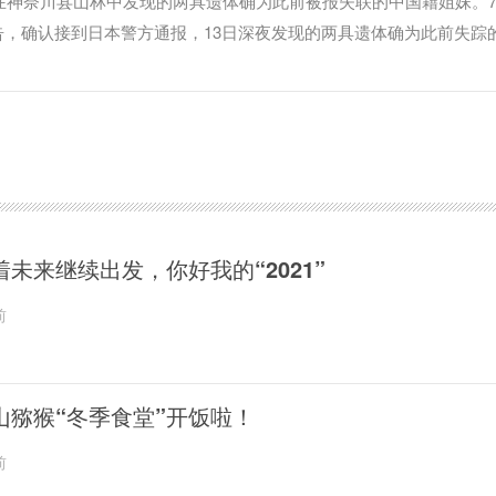
间在神奈川县山林中发现的两具遗体确为此前被报失联的中国籍姐妹。7
，确认接到日本警方通报，13日深夜发现的两具遗体确为此前失踪
着未来继续出发，你好我的“2021”
前
山猕猴“冬季食堂”开饭啦！
前