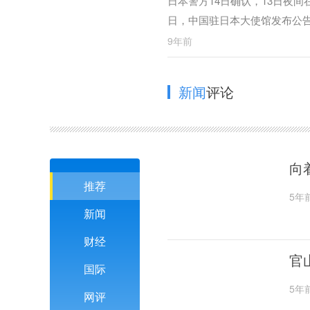
日本警方14日确认，13日夜
日，中国驻日本大使馆发布公告
国籍姐妹。
9年前
新闻
评论
向
推荐
5年
新闻
财经
官
国际
5年
网评